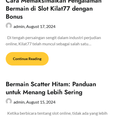
Cara Memaksimalkan Pengalaman
Bermain di Slot Kilat77 dengan
Bonus
admin,
August 17, 2024
Di tengah persaingan sengit dalam industri perjudian
online, Kilat77 telah muncul sebagai salah satu…
Continue Reading
Bermain Scatter Hitam: Panduan
untuk Menang Lebih Sering
admin,
August 15, 2024
Ketika berbicara tentang slot online, tidak ada yang lebih