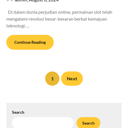
Di dalam dunia perjudian online, permainan slot telah
mengalami revolusi besar-besaran berkat kemajuan
teknologi….
Continue Reading
1
Next
Search
Search