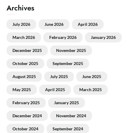
Archives
July 2026
June 2026
April 2026
March 2026
February 2026
January 2026
December 2025
November 2025
October 2025
September 2025
August 2025
July 2025
June 2025
May 2025
April 2025
March 2025
February 2025
January 2025
December 2024
November 2024
October 2024
September 2024