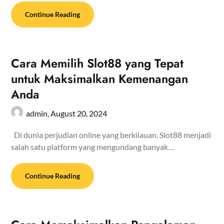
Continue Reading
Cara Memilih Slot88 yang Tepat
untuk Maksimalkan Kemenangan
Anda
admin,
August 20, 2024
Di dunia perjudian online yang berkilauan, Slot88 menjadi
salah satu platform yang mengundang banyak…
Continue Reading