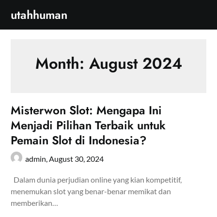
Skip
utahhuman
to
content
Month:
August 2024
Misterwon Slot: Mengapa Ini
Menjadi Pilihan Terbaik untuk
Pemain Slot di Indonesia?
admin,
August 30, 2024
Dalam dunia perjudian online yang kian kompetitif,
menemukan slot yang benar-benar memikat dan
memberikan…