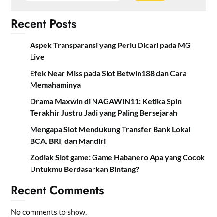
Recent Posts
Aspek Transparansi yang Perlu Dicari pada MG
Live
Efek Near Miss pada Slot Betwin188 dan Cara
Memahaminya
Drama Maxwin di NAGAWIN11: Ketika Spin
Terakhir Justru Jadi yang Paling Bersejarah
Mengapa Slot Mendukung Transfer Bank Lokal
BCA, BRI, dan Mandiri
Zodiak Slot game: Game Habanero Apa yang Cocok
Untukmu Berdasarkan Bintang?
Recent Comments
No comments to show.