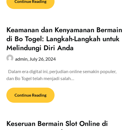
Continue Reading
Keamanan dan Kenyamanan Bermain
di Bo Togel: Langkah-Langkah untuk
Melindungi Diri Anda
admin,
July 26, 2024
Dalam era digital ini, perjudian online semakin populer,
dan Bo Togel telah menjadi salah…
Continue Reading
Keseruan Bermain Slot Online di