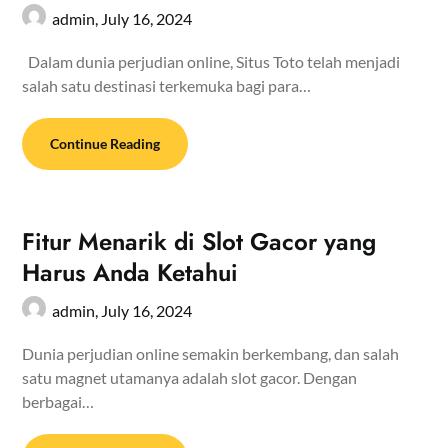
admin,
July 16, 2024
Dalam dunia perjudian online, Situs Toto telah menjadi
salah satu destinasi terkemuka bagi para…
Continue Reading
Fitur Menarik di Slot Gacor yang
Harus Anda Ketahui
admin,
July 16, 2024
Dunia perjudian online semakin berkembang, dan salah
satu magnet utamanya adalah slot gacor. Dengan
berbagai…