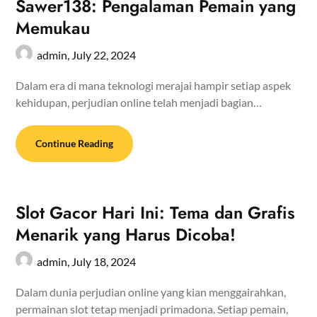
Sawer138: Pengalaman Pemain yang
Memukau
admin,
July 22, 2024
Dalam era di mana teknologi merajai hampir setiap aspek
kehidupan, perjudian online telah menjadi bagian…
Continue Reading
Slot Gacor Hari Ini: Tema dan Grafis
Menarik yang Harus Dicoba!
admin,
July 18, 2024
Dalam dunia perjudian online yang kian menggairahkan,
permainan slot tetap menjadi primadona. Setiap pemain,