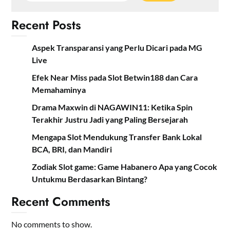
Recent Posts
Aspek Transparansi yang Perlu Dicari pada MG
Live
Efek Near Miss pada Slot Betwin188 dan Cara
Memahaminya
Drama Maxwin di NAGAWIN11: Ketika Spin
Terakhir Justru Jadi yang Paling Bersejarah
Mengapa Slot Mendukung Transfer Bank Lokal
BCA, BRI, dan Mandiri
Zodiak Slot game: Game Habanero Apa yang Cocok
Untukmu Berdasarkan Bintang?
Recent Comments
No comments to show.