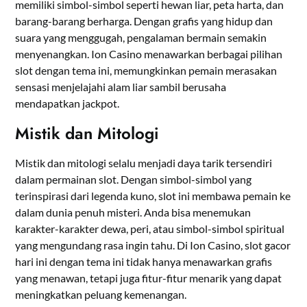
memiliki simbol-simbol seperti hewan liar, peta harta, dan
barang-barang berharga. Dengan grafis yang hidup dan
suara yang menggugah, pengalaman bermain semakin
menyenangkan. Ion Casino menawarkan berbagai pilihan
slot dengan tema ini, memungkinkan pemain merasakan
sensasi menjelajahi alam liar sambil berusaha
mendapatkan jackpot.
Mistik dan Mitologi
Mistik dan mitologi selalu menjadi daya tarik tersendiri
dalam permainan slot. Dengan simbol-simbol yang
terinspirasi dari legenda kuno, slot ini membawa pemain ke
dalam dunia penuh misteri. Anda bisa menemukan
karakter-karakter dewa, peri, atau simbol-simbol spiritual
yang mengundang rasa ingin tahu. Di Ion Casino, slot gacor
hari ini dengan tema ini tidak hanya menawarkan grafis
yang menawan, tetapi juga fitur-fitur menarik yang dapat
meningkatkan peluang kemenangan.