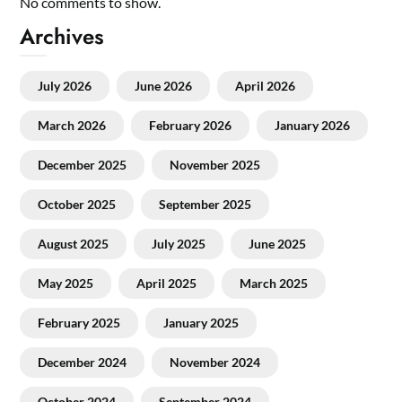
No comments to show.
Archives
July 2026
June 2026
April 2026
March 2026
February 2026
January 2026
December 2025
November 2025
October 2025
September 2025
August 2025
July 2025
June 2025
May 2025
April 2025
March 2025
February 2025
January 2025
December 2024
November 2024
October 2024
September 2024