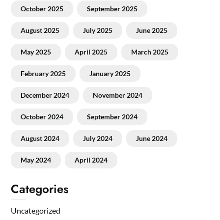
October 2025
September 2025
August 2025
July 2025
June 2025
May 2025
April 2025
March 2025
February 2025
January 2025
December 2024
November 2024
October 2024
September 2024
August 2024
July 2024
June 2024
May 2024
April 2024
Categories
Uncategorized