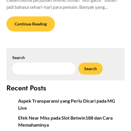
jadi bahasa sehari-hari para pemain. Banyak yang…
Continue Reading
Search
Search
Recent Posts
Aspek Transparansi yang Perlu Dicari pada MG
Live
Efek Near Miss pada Slot Betwin188 dan Cara
Memahaminya