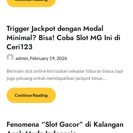
Trigger Jackpot dengan Modal
Minimal? Bisa! Coba Slot MG Ini di
Ceri123
admin,
February 19, 2026
Bermain slot online kini bukan sekadar hiburan biasa, tapi
juga peluang untuk mendapatkan jackpot besar,…
Continue Reading
Fenomena “Slot Gacor” di Kalangan