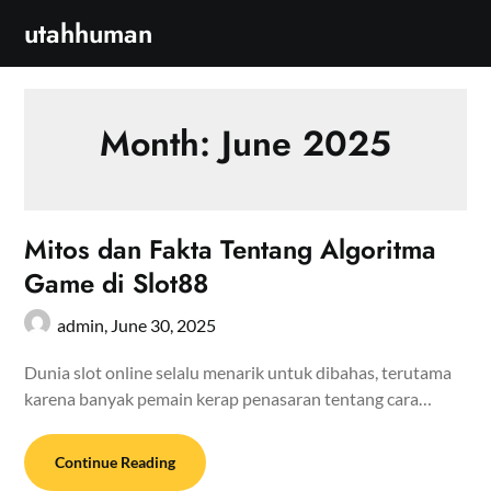
Skip
utahhuman
to
content
Month:
June 2025
Mitos dan Fakta Tentang Algoritma
Game di Slot88
admin,
June 30, 2025
Dunia slot online selalu menarik untuk dibahas, terutama
karena banyak pemain kerap penasaran tentang cara…
Continue Reading