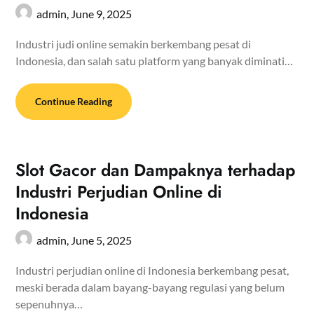
admin,
June 9, 2025
Industri judi online semakin berkembang pesat di
Indonesia, dan salah satu platform yang banyak diminati…
Continue Reading
Slot Gacor dan Dampaknya terhadap
Industri Perjudian Online di
Indonesia
admin,
June 5, 2025
Industri perjudian online di Indonesia berkembang pesat,
meski berada dalam bayang-bayang regulasi yang belum
sepenuhnya…