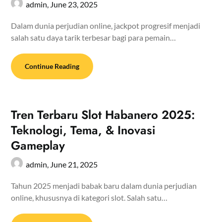
admin,
June 23, 2025
Dalam dunia perjudian online, jackpot progresif menjadi
salah satu daya tarik terbesar bagi para pemain…
Continue Reading
Tren Terbaru Slot Habanero 2025:
Teknologi, Tema, & Inovasi
Gameplay
admin,
June 21, 2025
Tahun 2025 menjadi babak baru dalam dunia perjudian
online, khususnya di kategori slot. Salah satu…