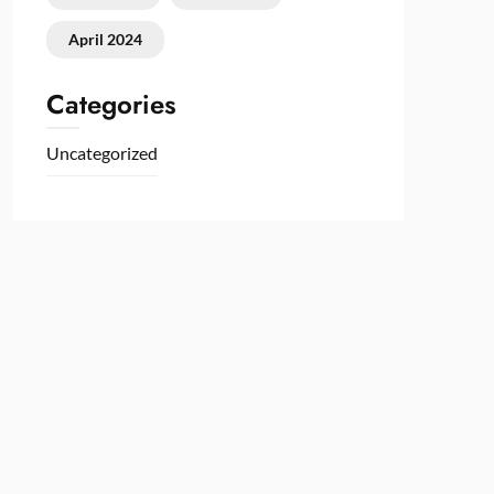
April 2024
Categories
Uncategorized