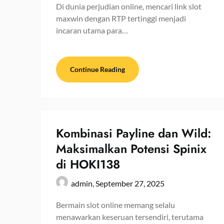
Di dunia perjudian online, mencari link slot
maxwin dengan RTP tertinggi menjadi
incaran utama para…
Continue Reading
Kombinasi Payline dan Wild:
Maksimalkan Potensi Spinix
di HOKI138
admin,
September 27, 2025
Bermain slot online memang selalu
menawarkan keseruan tersendiri, terutama