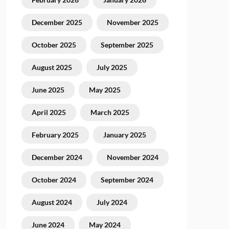
December 2025
November 2025
October 2025
September 2025
August 2025
July 2025
June 2025
May 2025
April 2025
March 2025
February 2025
January 2025
December 2024
November 2024
October 2024
September 2024
August 2024
July 2024
June 2024
May 2024