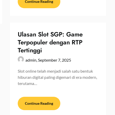
Continue Reading
Ulasan Slot SGP: Game
Terpopuler dengan RTP
Tertinggi
admin,
September 7, 2025
Slot online telah menjadi salah satu bentuk
hiburan digital paling digemari di era modern,
terutama…
Continue Reading