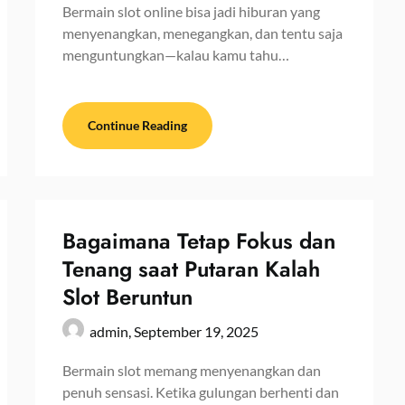
Bermain slot online bisa jadi hiburan yang
menyenangkan, menegangkan, dan tentu saja
menguntungkan—kalau kamu tahu…
Continue Reading
Bagaimana Tetap Fokus dan
Tenang saat Putaran Kalah
Slot Beruntun
admin,
September 19, 2025
Bermain slot memang menyenangkan dan
penuh sensasi. Ketika gulungan berhenti dan