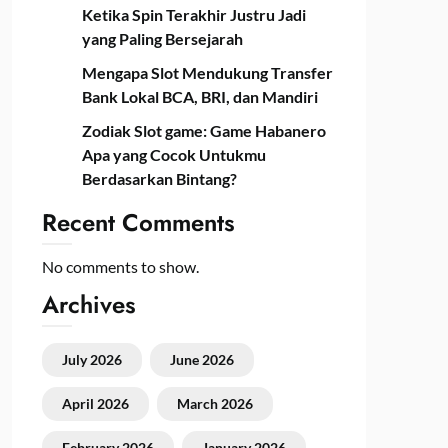
Ketika Spin Terakhir Justru Jadi
yang Paling Bersejarah
Mengapa Slot Mendukung Transfer
Bank Lokal BCA, BRI, dan Mandiri
Zodiak Slot game: Game Habanero
Apa yang Cocok Untukmu
Berdasarkan Bintang?
Recent Comments
No comments to show.
Archives
July 2026
June 2026
April 2026
March 2026
February 2026
January 2026