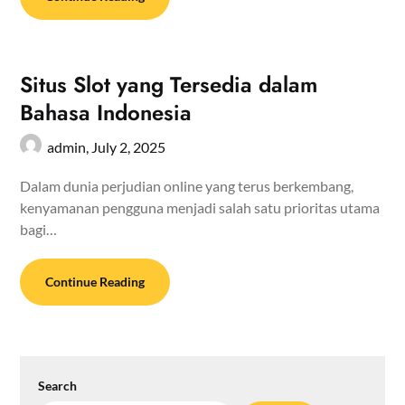
Situs Slot yang Tersedia dalam
Bahasa Indonesia
admin,
July 2, 2025
Dalam dunia perjudian online yang terus berkembang,
kenyamanan pengguna menjadi salah satu prioritas utama
bagi…
Continue Reading
Search