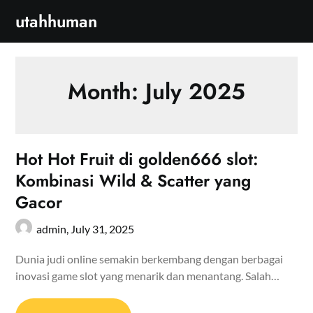
Skip
utahhuman
to
content
Month:
July 2025
Hot Hot Fruit di golden666 slot:
Kombinasi Wild & Scatter yang
Gacor
admin,
July 31, 2025
Dunia judi online semakin berkembang dengan berbagai
inovasi game slot yang menarik dan menantang. Salah…