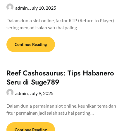
admin,
July 10, 2025
Dalam dunia slot online, faktor RTP (Return to Player)
sering menjadi salah satu hal paling…
Continue Reading
Reef Cashosaurus: Tips Habanero
Seru di Suge789
admin,
July 9, 2025
Dalam dunia permainan slot online, keunikan tema dan
fitur permainan jadi salah satu hal penting…
Continue Reading