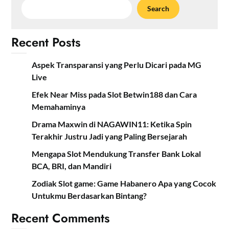
Search
Recent Posts
Aspek Transparansi yang Perlu Dicari pada MG
Live
Efek Near Miss pada Slot Betwin188 dan Cara
Memahaminya
Drama Maxwin di NAGAWIN11: Ketika Spin
Terakhir Justru Jadi yang Paling Bersejarah
Mengapa Slot Mendukung Transfer Bank Lokal
BCA, BRI, dan Mandiri
Zodiak Slot game: Game Habanero Apa yang Cocok
Untukmu Berdasarkan Bintang?
Recent Comments