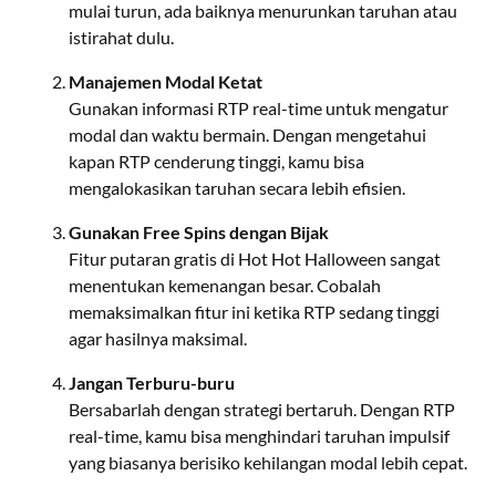
mulai turun, ada baiknya menurunkan taruhan atau
istirahat dulu.
Manajemen Modal Ketat
Gunakan informasi RTP real-time untuk mengatur
modal dan waktu bermain. Dengan mengetahui
kapan RTP cenderung tinggi, kamu bisa
mengalokasikan taruhan secara lebih efisien.
Gunakan Free Spins dengan Bijak
Fitur putaran gratis di Hot Hot Halloween sangat
menentukan kemenangan besar. Cobalah
memaksimalkan fitur ini ketika RTP sedang tinggi
agar hasilnya maksimal.
Jangan Terburu-buru
Bersabarlah dengan strategi bertaruh. Dengan RTP
real-time, kamu bisa menghindari taruhan impulsif
yang biasanya berisiko kehilangan modal lebih cepat.