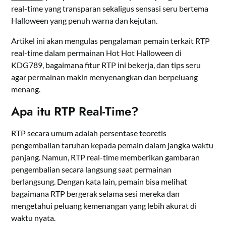
real-time yang transparan sekaligus sensasi seru bertema
Halloween yang penuh warna dan kejutan.
Artikel ini akan mengulas pengalaman pemain terkait RTP
real-time dalam permainan Hot Hot Halloween di
KDG789, bagaimana fitur RTP ini bekerja, dan tips seru
agar permainan makin menyenangkan dan berpeluang
menang.
Apa itu RTP Real-Time?
RTP secara umum adalah persentase teoretis
pengembalian taruhan kepada pemain dalam jangka waktu
panjang. Namun, RTP real-time memberikan gambaran
pengembalian secara langsung saat permainan
berlangsung. Dengan kata lain, pemain bisa melihat
bagaimana RTP bergerak selama sesi mereka dan
mengetahui peluang kemenangan yang lebih akurat di
waktu nyata.