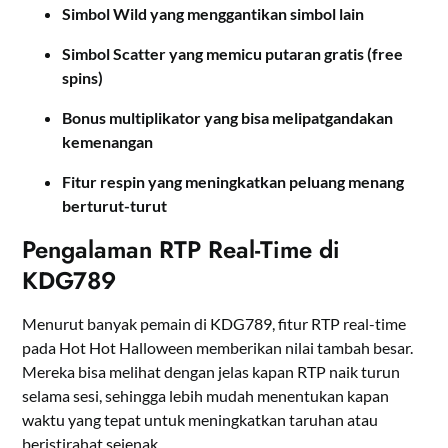
Simbol Wild yang menggantikan simbol lain
Simbol Scatter yang memicu putaran gratis (free
spins)
Bonus multiplikator yang bisa melipatgandakan
kemenangan
Fitur respin yang meningkatkan peluang menang
berturut-turut
Pengalaman RTP Real-Time di
KDG789
Menurut banyak pemain di KDG789, fitur RTP real-time
pada Hot Hot Halloween memberikan nilai tambah besar.
Mereka bisa melihat dengan jelas kapan RTP naik turun
selama sesi, sehingga lebih mudah menentukan kapan
waktu yang tepat untuk meningkatkan taruhan atau
beristirahat sejenak.