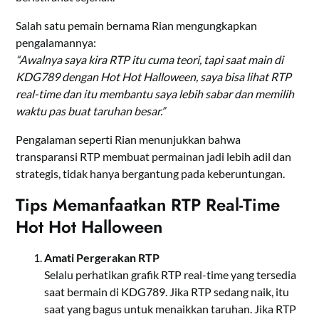
Salah satu pemain bernama Rian mengungkapkan
pengalamannya:
“Awalnya saya kira RTP itu cuma teori, tapi saat main di
KDG789 dengan Hot Hot Halloween, saya bisa lihat RTP
real-time dan itu membantu saya lebih sabar dan memilih
waktu pas buat taruhan besar.”
Pengalaman seperti Rian menunjukkan bahwa
transparansi RTP membuat permainan jadi lebih adil dan
strategis, tidak hanya bergantung pada keberuntungan.
Tips Memanfaatkan RTP Real-Time
Hot Hot Halloween
Amati Pergerakan RTP
Selalu perhatikan grafik RTP real-time yang tersedia
saat bermain di KDG789. Jika RTP sedang naik, itu
saat yang bagus untuk menaikkan taruhan. Jika RTP