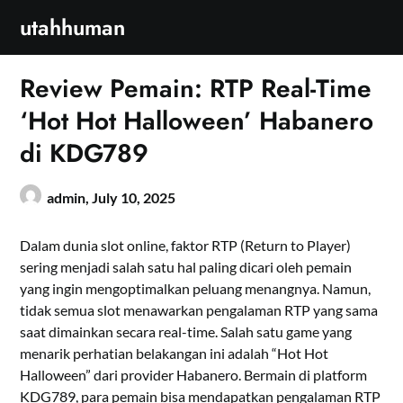
Skip
utahhuman
to
content
Review Pemain: RTP Real-Time
‘Hot Hot Halloween’ Habanero
di KDG789
admin,
July 10, 2025
Dalam dunia slot online, faktor RTP (Return to Player)
sering menjadi salah satu hal paling dicari oleh pemain
yang ingin mengoptimalkan peluang menangnya. Namun,
tidak semua slot menawarkan pengalaman RTP yang sama
saat dimainkan secara real-time. Salah satu game yang
menarik perhatian belakangan ini adalah “Hot Hot
Halloween” dari provider Habanero. Bermain di platform
KDG789
, para pemain bisa mendapatkan pengalaman RTP