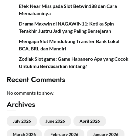
Efek Near Miss pada Slot Betwin188 dan Cara
Memahaminya
Drama Maxwin di NAGAWIN11: Ketika Spin
Terakhir Justru Jadi yang Paling Bersejarah
Mengapa Slot Mendukung Transfer Bank Lokal
BCA, BRI, dan Mandiri
Zodiak Slot game: Game Habanero Apa yang Cocok
Untukmu Berdasarkan Bintang?
Recent Comments
No comments to show.
Archives
July 2026
June 2026
April 2026
March 2026
February 2026
January 2026