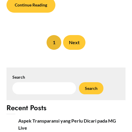
Continue Reading
1
Next
Search
Search
Recent Posts
Aspek Transparansi yang Perlu Dicari pada MG
Live