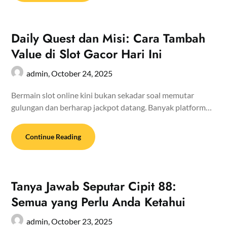
Daily Quest dan Misi: Cara Tambah
Value di Slot Gacor Hari Ini
admin,
October 24, 2025
Bermain slot online kini bukan sekadar soal memutar
gulungan dan berharap jackpot datang. Banyak platform…
Continue Reading
Tanya Jawab Seputar Cipit 88:
Semua yang Perlu Anda Ketahui
admin,
October 23, 2025