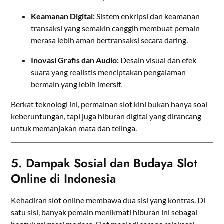
Keamanan Digital:
Sistem enkripsi dan keamanan
transaksi yang semakin canggih membuat pemain
merasa lebih aman bertransaksi secara daring.
Inovasi Grafis dan Audio:
Desain visual dan efek
suara yang realistis menciptakan pengalaman
bermain yang lebih imersif.
Berkat teknologi ini, permainan slot kini bukan hanya soal
keberuntungan, tapi juga hiburan digital yang dirancang
untuk memanjakan mata dan telinga.
5. Dampak Sosial dan Budaya Slot
Online di Indonesia
Kehadiran slot online membawa dua sisi yang kontras. Di
satu sisi, banyak pemain menikmati hiburan ini sebagai