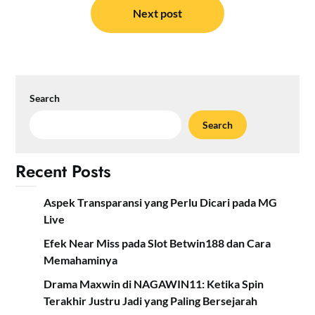
Next post
Search
Search
Recent Posts
Aspek Transparansi yang Perlu Dicari pada MG
Live
Efek Near Miss pada Slot Betwin188 dan Cara
Memahaminya
Drama Maxwin di NAGAWIN11: Ketika Spin
Terakhir Justru Jadi yang Paling Bersejarah