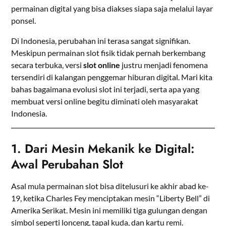
permainan digital yang bisa diakses siapa saja melalui layar
ponsel.
Di Indonesia, perubahan ini terasa sangat signifikan.
Meskipun permainan slot fisik tidak pernah berkembang
secara terbuka, versi
slot online
justru menjadi fenomena
tersendiri di kalangan penggemar hiburan digital. Mari kita
bahas bagaimana evolusi slot ini terjadi, serta apa yang
membuat versi online begitu diminati oleh masyarakat
Indonesia.
1. Dari Mesin Mekanik ke Digital:
Awal Perubahan Slot
Asal mula permainan slot bisa ditelusuri ke akhir abad ke-
19, ketika Charles Fey menciptakan mesin “Liberty Bell” di
Amerika Serikat. Mesin ini memiliki tiga gulungan dengan
simbol seperti lonceng, tapal kuda, dan kartu remi.