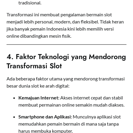
tradisional.
Transformasi ini membuat pengalaman bermain slot
menjadi lebih personal, modern, dan fleksibel. Tidak heran
jika banyak pemain Indonesia kini lebih memilih versi
online dibandingkan mesin fisik.
4. Faktor Teknologi yang Mendorong
Transformasi Slot
Ada beberapa faktor utama yang mendorong transformasi
besar dunia slot ke arah digital:
Kemajuan Internet:
Akses internet cepat dan stabil
membuat permainan online semakin mudah diakses.
Smartphone dan Aplikasi:
Munculnya aplikasi slot
memudahkan pemain bermain di mana saja tanpa
harus membuka komputer.