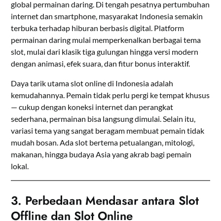
global permainan daring. Di tengah pesatnya pertumbuhan
internet dan smartphone, masyarakat Indonesia semakin
terbuka terhadap hiburan berbasis digital. Platform
permainan daring mulai memperkenalkan berbagai tema
slot, mulai dari klasik tiga gulungan hingga versi modern
dengan animasi, efek suara, dan fitur bonus interaktif.
Daya tarik utama slot online di Indonesia adalah
kemudahannya. Pemain tidak perlu pergi ke tempat khusus
— cukup dengan koneksi internet dan perangkat
sederhana, permainan bisa langsung dimulai. Selain itu,
variasi tema yang sangat beragam membuat pemain tidak
mudah bosan. Ada slot bertema petualangan, mitologi,
makanan, hingga budaya Asia yang akrab bagi pemain
lokal.
3. Perbedaan Mendasar antara Slot
Offline dan Slot Online