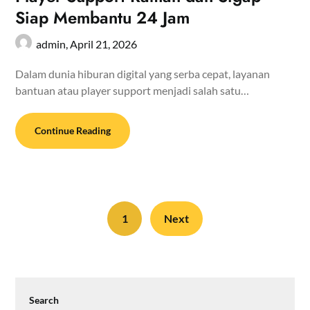
Siap Membantu 24 Jam
admin,
April 21, 2026
Dalam dunia hiburan digital yang serba cepat, layanan
bantuan atau player support menjadi salah satu…
Continue Reading
1
Next
Search