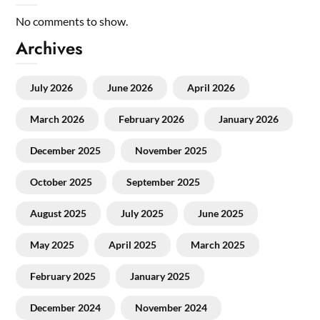
No comments to show.
Archives
July 2026
June 2026
April 2026
March 2026
February 2026
January 2026
December 2025
November 2025
October 2025
September 2025
August 2025
July 2025
June 2025
May 2025
April 2025
March 2025
February 2025
January 2025
December 2024
November 2024