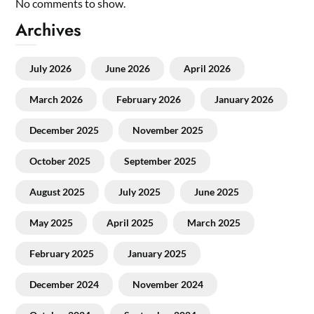
No comments to show.
Archives
July 2026
June 2026
April 2026
March 2026
February 2026
January 2026
December 2025
November 2025
October 2025
September 2025
August 2025
July 2025
June 2025
May 2025
April 2025
March 2025
February 2025
January 2025
December 2024
November 2024