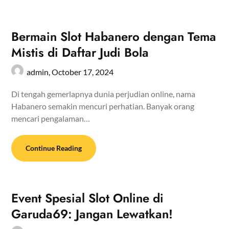
Bermain Slot Habanero dengan Tema
Mistis di Daftar Judi Bola
admin,
October 17, 2024
Di tengah gemerlapnya dunia perjudian online, nama
Habanero semakin mencuri perhatian. Banyak orang
mencari pengalaman…
Continue Reading
Event Spesial Slot Online di
Garuda69: Jangan Lewatkan!