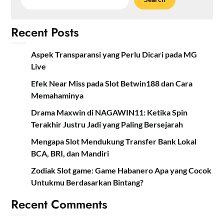
Recent Posts
Aspek Transparansi yang Perlu Dicari pada MG
Live
Efek Near Miss pada Slot Betwin188 dan Cara
Memahaminya
Drama Maxwin di NAGAWIN11: Ketika Spin
Terakhir Justru Jadi yang Paling Bersejarah
Mengapa Slot Mendukung Transfer Bank Lokal
BCA, BRI, dan Mandiri
Zodiak Slot game: Game Habanero Apa yang Cocok
Untukmu Berdasarkan Bintang?
Recent Comments