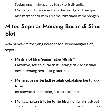
Setiap mesin slot punya karakteristik unik.
Memahami fitur seperti scatter, wild, dan free spin
bisa membantu kamu memaksimalkan kemenangan.
Mitos Seputar Menang Besar di Situs
Slot
Ada banyak mitos yang beredar soal kemenangan slot,
seperti:
Mesin slot bisa “panas” atau “dingin”
Faktanya, setiap putaran itu acak, tidak ada istilah
mesin sedang beruntung atau sial.
Menang besar terjadi setelah kekalahan berturut-
turut
Ini hanyalah kebetulan, bukan pola pasti.
Menggunakan trik tertentu bisa menjamin jackpot
Tidak ada trik yang bisa mengalahkan RNG yang adil