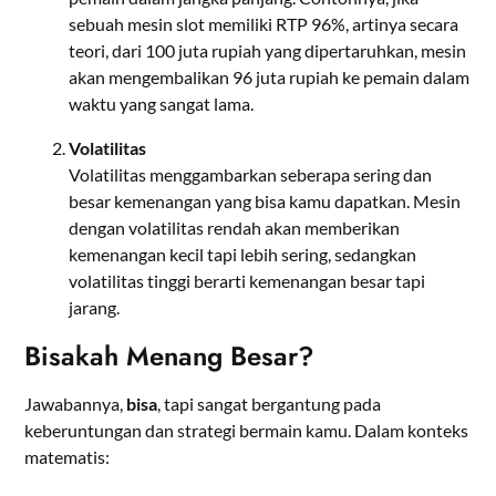
sebuah mesin slot memiliki RTP 96%, artinya secara
teori, dari 100 juta rupiah yang dipertaruhkan, mesin
akan mengembalikan 96 juta rupiah ke pemain dalam
waktu yang sangat lama.
Volatilitas
Volatilitas menggambarkan seberapa sering dan
besar kemenangan yang bisa kamu dapatkan. Mesin
dengan volatilitas rendah akan memberikan
kemenangan kecil tapi lebih sering, sedangkan
volatilitas tinggi berarti kemenangan besar tapi
jarang.
Bisakah Menang Besar?
Jawabannya,
bisa
, tapi sangat bergantung pada
keberuntungan dan strategi bermain kamu. Dalam konteks
matematis: