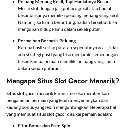
Peluang Menang Kecil, Tapi Hadiahnya Besar
Mesin slot dengan jackpot progresif atau hadiah
besar biasanya memiliki peluang menang yang kecil.
Namun, jika kamu beruntung, hadiah tersebut bisa
mengubah hidup kamu dalam sekali putar.
Permainan Berbasis Peluang
Karena hasil setiap putaran sepenuhnya acak, tidak
ada strategi pasti yang bisa menjamin kemenangan
besar. Semua pemain memiliki peluang yang sama
dalam setiap putaran.
Mengapa Situs Slot Gacor Menarik?
Situs slot gacor menarik karena mereka memberikan
pengalaman bermain yang lebih menyenangkan dan
kadang bonus yang lebih menguntungkan. Beberapa hal
yang membuat situs slot gacor disukai pemain adalah:
Fitur Bonus dan Free Spin