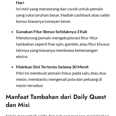
Hari
Ini misi yang menantang dan cocok untuk pemain
yang suka taruhan besar. Hadiah cashback atau saldo
bonus biasanya lumayan besar.
Gunakan Fitur Bonus Setidaknya 3 Kali
Mendorong pemain mengeksplorasi fitur-fitur
tambahan seperti free spin, gamble, atau fitur khusus
lainnya yang biasanya membawa kemenangan
ekstra.
Mainkan Slot Tertentu Selama 30 Menit
Misi ini membuat pemain fokus pada satu atau dua
mesin, membantu mengenali pola dan peluang di
mesin tersebut.
Manfaat Tambahan dari Daily Quest
dan Misi
Selain menambah saldo dan peluang menang, menjalankan