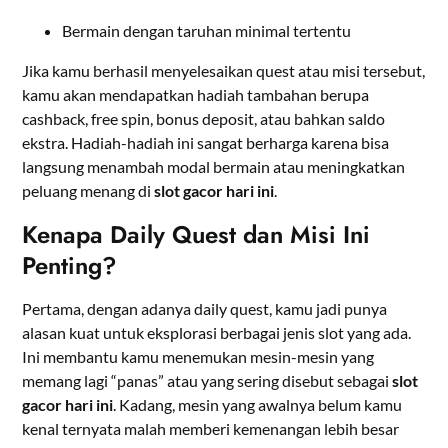
Bermain dengan taruhan minimal tertentu
Jika kamu berhasil menyelesaikan quest atau misi tersebut,
kamu akan mendapatkan hadiah tambahan berupa
cashback, free spin, bonus deposit, atau bahkan saldo
ekstra. Hadiah-hadiah ini sangat berharga karena bisa
langsung menambah modal bermain atau meningkatkan
peluang menang di
slot gacor hari ini
.
Kenapa Daily Quest dan Misi Ini
Penting?
Pertama, dengan adanya daily quest, kamu jadi punya
alasan kuat untuk eksplorasi berbagai jenis slot yang ada.
Ini membantu kamu menemukan mesin-mesin yang
memang lagi “panas” atau yang sering disebut sebagai
slot
gacor hari ini
. Kadang, mesin yang awalnya belum kamu
kenal ternyata malah memberi kemenangan lebih besar