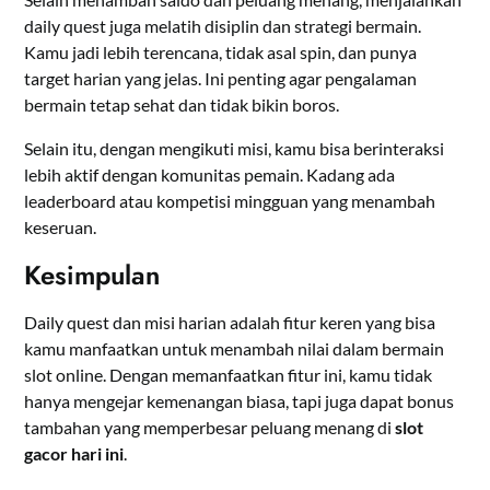
daily quest juga melatih disiplin dan strategi bermain.
Kamu jadi lebih terencana, tidak asal spin, dan punya
target harian yang jelas. Ini penting agar pengalaman
bermain tetap sehat dan tidak bikin boros.
Selain itu, dengan mengikuti misi, kamu bisa berinteraksi
lebih aktif dengan komunitas pemain. Kadang ada
leaderboard atau kompetisi mingguan yang menambah
keseruan.
Kesimpulan
Daily quest dan misi harian adalah fitur keren yang bisa
kamu manfaatkan untuk menambah nilai dalam bermain
slot online. Dengan memanfaatkan fitur ini, kamu tidak
hanya mengejar kemenangan biasa, tapi juga dapat bonus
tambahan yang memperbesar peluang menang di
slot
gacor hari ini
.