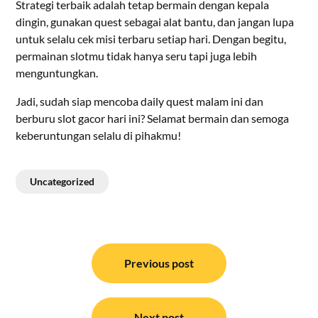
Strategi terbaik adalah tetap bermain dengan kepala
dingin, gunakan quest sebagai alat bantu, dan jangan lupa
untuk selalu cek misi terbaru setiap hari. Dengan begitu,
permainan slotmu tidak hanya seru tapi juga lebih
menguntungkan.
Jadi, sudah siap mencoba daily quest malam ini dan
berburu slot gacor hari ini? Selamat bermain dan semoga
keberuntungan selalu di pihakmu!
Uncategorized
Post
navigation
Previous post
Next post