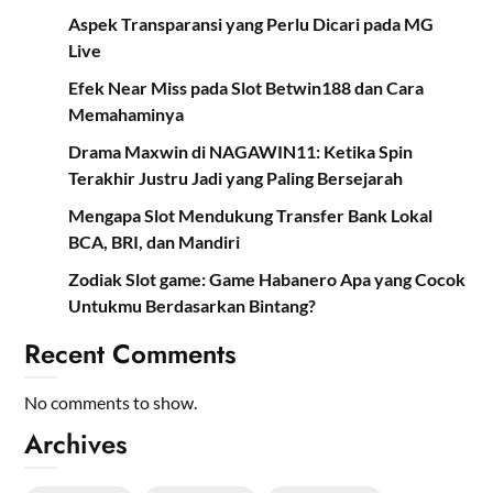
Aspek Transparansi yang Perlu Dicari pada MG
Live
Efek Near Miss pada Slot Betwin188 dan Cara
Memahaminya
Drama Maxwin di NAGAWIN11: Ketika Spin
Terakhir Justru Jadi yang Paling Bersejarah
Mengapa Slot Mendukung Transfer Bank Lokal
BCA, BRI, dan Mandiri
Zodiak Slot game: Game Habanero Apa yang Cocok
Untukmu Berdasarkan Bintang?
Recent Comments
No comments to show.
Archives