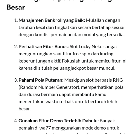
Besar
Manajemen Bankroll yang Baik:
Mulailah dengan
taruhan kecil dan tingkatkan secara bertahap sesuai
dengan kondisi permainan dan modal yang tersedia.
Perhatikan Fitur Bonus:
Slot Lucky Neko sangat
menguntungkan saat fitur free spin dan kucing
keberuntungan aktif. Fokuslah untuk memicu fitur ini
karena di situlah peluang jackpot besar muncul.
Pahami Pola Putaran:
Meskipun slot berbasis RNG
(Random Number Generator), memperhatikan pola
dan durasi bermain dapat membantu kamu
menentukan waktu terbaik untuk bertaruh lebih
besar.
Gunakan Fitur Demo Terlebih Dahulu:
Banyak
pemain di wa77 menggunakan mode demo untuk