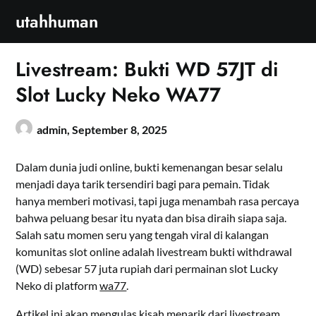
Skip
utahhuman
to
content
Livestream: Bukti WD 57JT di
Slot Lucky Neko WA77
admin,
September 8, 2025
Dalam dunia judi online, bukti kemenangan besar selalu
menjadi daya tarik tersendiri bagi para pemain. Tidak
hanya memberi motivasi, tapi juga menambah rasa percaya
bahwa peluang besar itu nyata dan bisa diraih siapa saja.
Salah satu momen seru yang tengah viral di kalangan
komunitas slot online adalah livestream bukti withdrawal
(WD) sebesar 57 juta rupiah dari permainan slot Lucky
Neko di platform
wa77
.
Artikel ini akan mengulas kisah menarik dari livestream