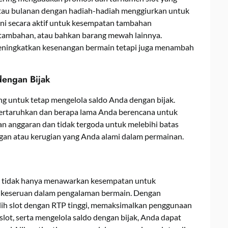
atau bulanan dengan hadiah-hadiah menggiurkan untuk
ni secara aktif untuk kesempatan tambahan
 tambahan, atau bahkan barang mewah lainnya.
 meningkatkan kesenangan bermain tetapi juga menambah
dengan Bijak
g untuk tetap mengelola saldo Anda dengan bijak.
pertaruhkan dan berapa lama Anda berencana untuk
an anggaran dan tidak tergoda untuk melebihi batas
ngan atau kerugian yang Anda alami dalam permainan.
la tidak hanya menawarkan kesempatan untuk
 keseruan dalam pengalaman bermain. Dengan
lih slot dengan RTP tinggi, memaksimalkan penggunaan
lot, serta mengelola saldo dengan bijak, Anda dapat