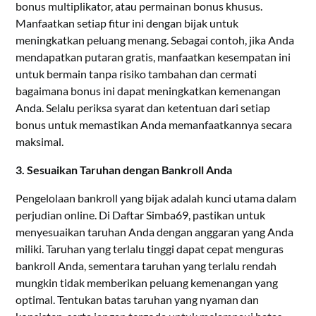
bonus multiplikator, atau permainan bonus khusus.
Manfaatkan setiap fitur ini dengan bijak untuk
meningkatkan peluang menang. Sebagai contoh, jika Anda
mendapatkan putaran gratis, manfaatkan kesempatan ini
untuk bermain tanpa risiko tambahan dan cermati
bagaimana bonus ini dapat meningkatkan kemenangan
Anda. Selalu periksa syarat dan ketentuan dari setiap
bonus untuk memastikan Anda memanfaatkannya secara
maksimal.
3. Sesuaikan Taruhan dengan Bankroll Anda
Pengelolaan bankroll yang bijak adalah kunci utama dalam
perjudian online. Di Daftar Simba69, pastikan untuk
menyesuaikan taruhan Anda dengan anggaran yang Anda
miliki. Taruhan yang terlalu tinggi dapat cepat menguras
bankroll Anda, sementara taruhan yang terlalu rendah
mungkin tidak memberikan peluang kemenangan yang
optimal. Tentukan batas taruhan yang nyaman dan