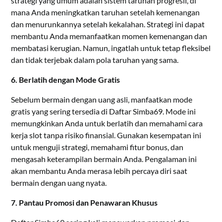
strategi yang umum adalah sistem taruhan progresif, di
mana Anda meningkatkan taruhan setelah kemenangan
dan menurunkannya setelah kekalahan. Strategi ini dapat
membantu Anda memanfaatkan momen kemenangan dan
membatasi kerugian. Namun, ingatlah untuk tetap fleksibel
dan tidak terjebak dalam pola taruhan yang sama.
6. Berlatih dengan Mode Gratis
Sebelum bermain dengan uang asli, manfaatkan mode
gratis yang sering tersedia di Daftar Simba69. Mode ini
memungkinkan Anda untuk berlatih dan memahami cara
kerja slot tanpa risiko finansial. Gunakan kesempatan ini
untuk menguji strategi, memahami fitur bonus, dan
mengasah keterampilan bermain Anda. Pengalaman ini
akan membantu Anda merasa lebih percaya diri saat
bermain dengan uang nyata.
7. Pantau Promosi dan Penawaran Khusus