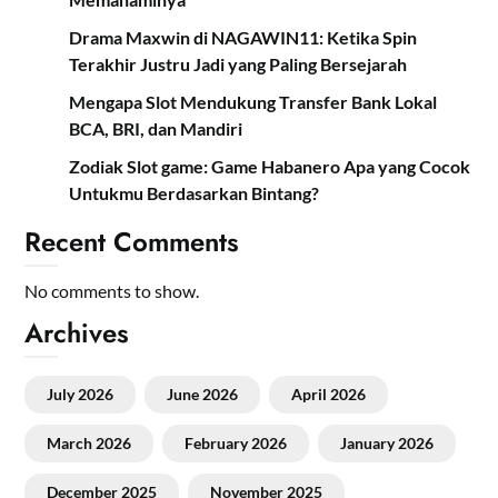
Drama Maxwin di NAGAWIN11: Ketika Spin
Terakhir Justru Jadi yang Paling Bersejarah
Mengapa Slot Mendukung Transfer Bank Lokal
BCA, BRI, dan Mandiri
Zodiak Slot game: Game Habanero Apa yang Cocok
Untukmu Berdasarkan Bintang?
Recent Comments
No comments to show.
Archives
July 2026
June 2026
April 2026
March 2026
February 2026
January 2026
December 2025
November 2025