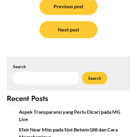
navigation
Previous post
Next post
Search
Search
Recent Posts
Aspek Transparansi yang Perlu Dicari pada MG
Live
Efek Near Miss pada Slot Betwin188 dan Cara
Memahaminya