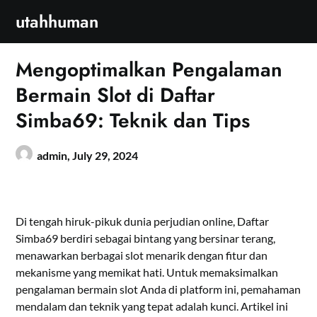
Skip
utahhuman
to
content
Mengoptimalkan Pengalaman
Bermain Slot di Daftar
Simba69: Teknik dan Tips
admin,
July 29, 2024
Di tengah hiruk-pikuk dunia perjudian online, Daftar
Simba69 berdiri sebagai bintang yang bersinar terang,
menawarkan berbagai slot menarik dengan fitur dan
mekanisme yang memikat hati. Untuk memaksimalkan
pengalaman bermain slot Anda di platform ini, pemahaman
mendalam dan teknik yang tepat adalah kunci. Artikel ini