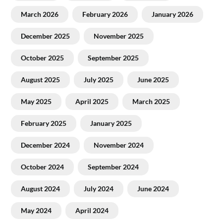
March 2026
February 2026
January 2026
December 2025
November 2025
October 2025
September 2025
August 2025
July 2025
June 2025
May 2025
April 2025
March 2025
February 2025
January 2025
December 2024
November 2024
October 2024
September 2024
August 2024
July 2024
June 2024
May 2024
April 2024