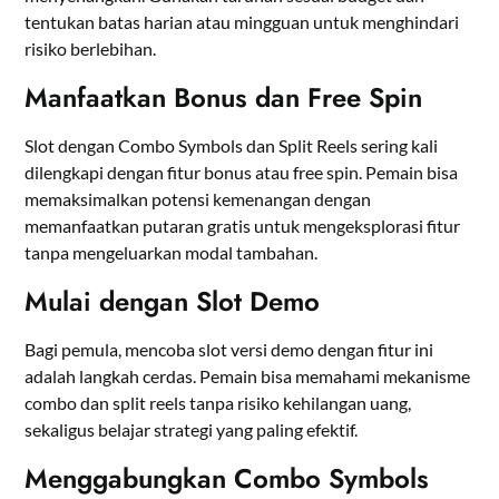
tentukan batas harian atau mingguan untuk menghindari
risiko berlebihan.
Manfaatkan Bonus dan Free Spin
Slot dengan Combo Symbols dan Split Reels sering kali
dilengkapi dengan fitur bonus atau free spin. Pemain bisa
memaksimalkan potensi kemenangan dengan
memanfaatkan putaran gratis untuk mengeksplorasi fitur
tanpa mengeluarkan modal tambahan.
Mulai dengan Slot Demo
Bagi pemula, mencoba slot versi demo dengan fitur ini
adalah langkah cerdas. Pemain bisa memahami mekanisme
combo dan split reels tanpa risiko kehilangan uang,
sekaligus belajar strategi yang paling efektif.
Menggabungkan Combo Symbols