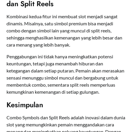
dan Split Reels
Kombinasi kedua fitur ini membuat slot menjadi sangat
dinamis. Misalnya, satu simbol premium bisa menjadi
combo dengan simbol lain yang muncul di split reels,
sehingga menghasilkan kemenangan yang lebih besar dan
cara menang yang lebih banyak.
Penggabungan ini tidak hanya meningkatkan potensi
keuntungan, tetapi juga menambah hiburan dan
ketegangan dalam setiap putaran. Pemain akan merasakan
sensasi menunggu simbol muncul dan bergabung untuk
membentuk combo, sementara split reels memperluas
kemungkinan kemenangan di setiap gulungan.
Kesimpulan
Combo Symbols dan Split Reels adalah inovasi dalam dunia
slot yang memungkinkan pemain menggandakan cara
menang dan meningkatkan peluang keuntungan. Dengan