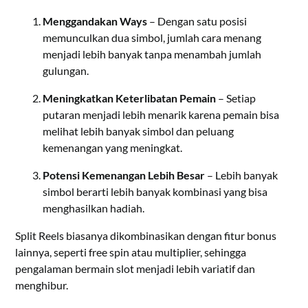
Menggandakan Ways
– Dengan satu posisi
memunculkan dua simbol, jumlah cara menang
menjadi lebih banyak tanpa menambah jumlah
gulungan.
Meningkatkan Keterlibatan Pemain
– Setiap
putaran menjadi lebih menarik karena pemain bisa
melihat lebih banyak simbol dan peluang
kemenangan yang meningkat.
Potensi Kemenangan Lebih Besar
– Lebih banyak
simbol berarti lebih banyak kombinasi yang bisa
menghasilkan hadiah.
Split Reels biasanya dikombinasikan dengan fitur bonus
lainnya, seperti free spin atau multiplier, sehingga
pengalaman bermain slot menjadi lebih variatif dan
menghibur.