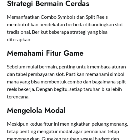
Strategi Bermain Cerdas
Memanfaatkan Combo Symbols dan Split Reels
membutuhkan pendekatan berbeda dibandingkan slot
tradisional. Berikut beberapa strategi yang bisa
diterapkan:
Memahami Fitur Game
Sebelum mulai bermain, penting untuk membaca aturan
dan tabel pembayaran slot. Pastikan memahami simbol
mana yang bisa membentuk combo dan bagaimana split
reels bekerja. Dengan begitu, setiap taruhan bisa lebih
terencana.
Mengelola Modal
Meskipun kedua fitur ini meningkatkan peluang menang,
tetap penting mengatur modal agar permainan tetap
menyenangkan. Gunakan taruhan sesuai budget dan