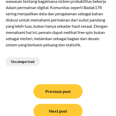
wawasan tentang bagaimana sistem probabilitas bekerja
dalam permainan digital. Komunitas seperti Badak178
sering menjadikan data dan pengalaman sebagai bahan
diskusi untuk memahami permainan dari sudut pandang
yang lebih luas, bukan hanya sekadar hasil sesaat. Dengan
memahami hal ini, pemain dapat melihat free spin bukan
sebagai misteri, melainkan sebagai bagian dari desain
sistem yang berbasis peluang dan statistik.
Uncategorized
Post
navigation
Previous post
Next post