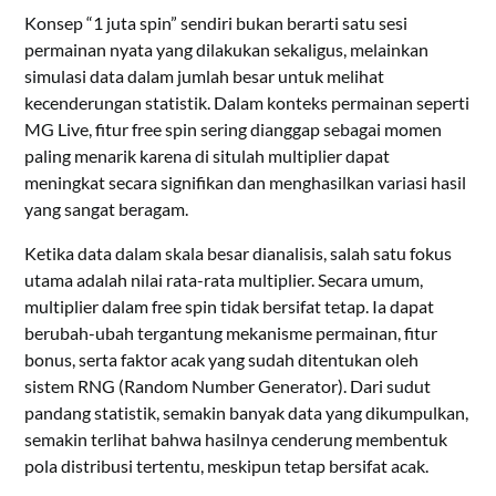
Konsep “1 juta spin” sendiri bukan berarti satu sesi
permainan nyata yang dilakukan sekaligus, melainkan
simulasi data dalam jumlah besar untuk melihat
kecenderungan statistik. Dalam konteks permainan seperti
MG Live, fitur free spin sering dianggap sebagai momen
paling menarik karena di situlah multiplier dapat
meningkat secara signifikan dan menghasilkan variasi hasil
yang sangat beragam.
Ketika data dalam skala besar dianalisis, salah satu fokus
utama adalah nilai rata-rata multiplier. Secara umum,
multiplier dalam free spin tidak bersifat tetap. Ia dapat
berubah-ubah tergantung mekanisme permainan, fitur
bonus, serta faktor acak yang sudah ditentukan oleh
sistem RNG (Random Number Generator). Dari sudut
pandang statistik, semakin banyak data yang dikumpulkan,
semakin terlihat bahwa hasilnya cenderung membentuk
pola distribusi tertentu, meskipun tetap bersifat acak.