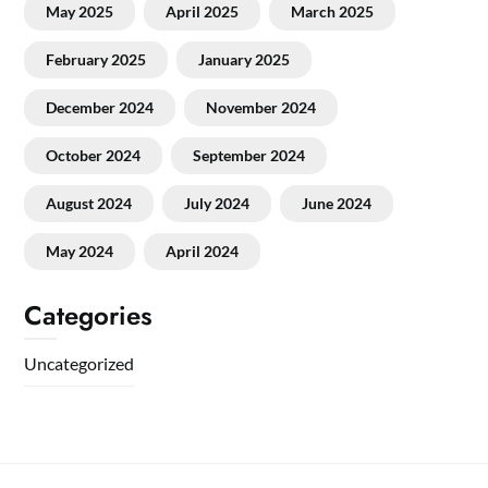
May 2025
April 2025
March 2025
February 2025
January 2025
December 2024
November 2024
October 2024
September 2024
August 2024
July 2024
June 2024
May 2024
April 2024
Categories
Uncategorized