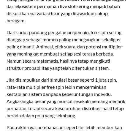
dari ekosistem permainan live slot sering menjadi bahan
diskusi karena variasi fitur yang ditawarkan cukup
beragam.
Dari sudut pandang pengalaman pemain, free spin sering
dianggap sebagai momen paling menegangkan sekaligus
paling dinanti. Animasi, efek suara, dan potensi multiplier
yang meningkat membuat setiap sesi terasa berbeda.
Namun secara matematis, hasilnya tetap mengikuti
struktur probabilitas yang telah ditentukan sistem.
Jika disimpulkan dari simulasi besar seperti 1 juta spin,
rata-rata multiplier free spin lebih mencerminkan
kestabilan sistem daripada keberuntungan individu.
Angka-angka besar yang muncul sesekali memang menarik
perhatian, tetapi secara keseluruhan, distribusi hasil tetap
berada dalam pola yang seimbang.
Pada akhirnya, pembahasan seperti ini lebih memberikan