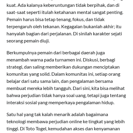
kuat. Ada kalanya keberuntungan tidak berpihak, dan di
saat-saat seperti itulah ketahanan mental sangat penting.
Pemain harus bisa tetap tenang, fokus, dan tidak
terpengaruh oleh tekanan. Kegagalan bukanlah akhir; itu
hanyalah bagian dari perjalanan. Di sinilah karakter sejati
seorang pemain diuji.
Berkumpulnya pemain dari berbagai daerah juga
menambah warna pada turnamen ini. Diskusi, berbagi
strategi, dan saling memberikan dukungan menciptakan
komunitas yang solid. Dalam komunitas ini, setiap orang
belajar dari satu sama lain, dan pengalaman bersama
membuat mereka lebih tangguh. Dari sini, kita bisa melihat
bahwa perjudian tidak hanya soal uang, tetapi juga tentang
interaksi sosial yang memperkaya pengalaman hidup.
Satu hal yang tak kalah menarik adalah bagaimana
teknologi membawa perjudian online ke tingkat yang lebih
tinggi. Di Toto Togel, kemudahan akses dan kenyamanan