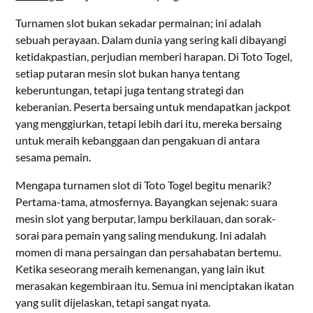
Turnamen slot bukan sekadar permainan; ini adalah
sebuah perayaan. Dalam dunia yang sering kali dibayangi
ketidakpastian, perjudian memberi harapan. Di Toto Togel,
setiap putaran mesin slot bukan hanya tentang
keberuntungan, tetapi juga tentang strategi dan
keberanian. Peserta bersaing untuk mendapatkan jackpot
yang menggiurkan, tetapi lebih dari itu, mereka bersaing
untuk meraih kebanggaan dan pengakuan di antara
sesama pemain.
Mengapa turnamen slot di Toto Togel begitu menarik?
Pertama-tama, atmosfernya. Bayangkan sejenak: suara
mesin slot yang berputar, lampu berkilauan, dan sorak-
sorai para pemain yang saling mendukung. Ini adalah
momen di mana persaingan dan persahabatan bertemu.
Ketika seseorang meraih kemenangan, yang lain ikut
merasakan kegembiraan itu. Semua ini menciptakan ikatan
yang sulit dijelaskan, tetapi sangat nyata.