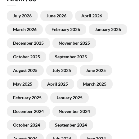
July 2026
June 2026
April 2026
March 2026
February 2026
January 2026
December 2025
November 2025
October 2025
September 2025
August 2025
July 2025
June 2025
May 2025
April 2025
March 2025
February 2025
January 2025
December 2024
November 2024
October 2024
September 2024
August 2024
July 2024
June 2024