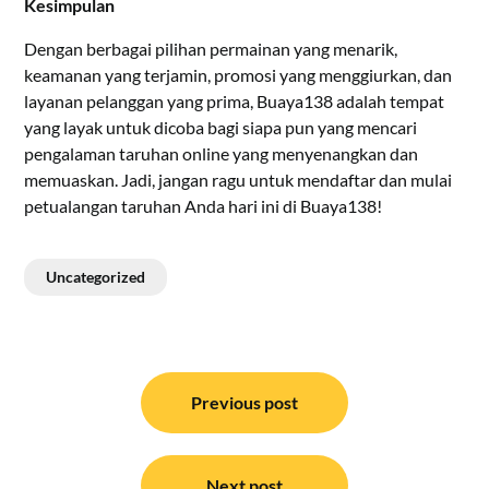
Kesimpulan
Dengan berbagai pilihan permainan yang menarik,
keamanan yang terjamin, promosi yang menggiurkan, dan
layanan pelanggan yang prima, Buaya138 adalah tempat
yang layak untuk dicoba bagi siapa pun yang mencari
pengalaman taruhan online yang menyenangkan dan
memuaskan. Jadi, jangan ragu untuk mendaftar dan mulai
petualangan taruhan Anda hari ini di Buaya138!
Uncategorized
Post
navigation
Previous post
Next post