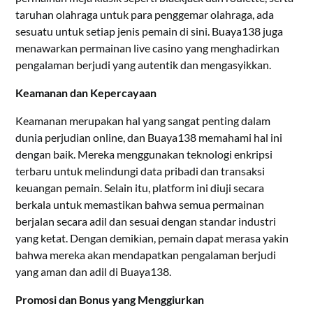
taruhan olahraga untuk para penggemar olahraga, ada
sesuatu untuk setiap jenis pemain di sini. Buaya138 juga
menawarkan permainan live casino yang menghadirkan
pengalaman berjudi yang autentik dan mengasyikkan.
Keamanan dan Kepercayaan
Keamanan merupakan hal yang sangat penting dalam
dunia perjudian online, dan Buaya138 memahami hal ini
dengan baik. Mereka menggunakan teknologi enkripsi
terbaru untuk melindungi data pribadi dan transaksi
keuangan pemain. Selain itu, platform ini diuji secara
berkala untuk memastikan bahwa semua permainan
berjalan secara adil dan sesuai dengan standar industri
yang ketat. Dengan demikian, pemain dapat merasa yakin
bahwa mereka akan mendapatkan pengalaman berjudi
yang aman dan adil di Buaya138.
Promosi dan Bonus yang Menggiurkan