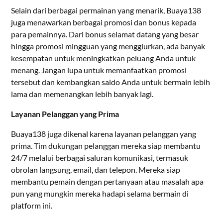
Selain dari berbagai permainan yang menarik, Buaya138
juga menawarkan berbagai promosi dan bonus kepada
para pemainnya. Dari bonus selamat datang yang besar
hingga promosi mingguan yang menggiurkan, ada banyak
kesempatan untuk meningkatkan peluang Anda untuk
menang. Jangan lupa untuk memanfaatkan promosi
tersebut dan kembangkan saldo Anda untuk bermain lebih
lama dan memenangkan lebih banyak lagi.
Layanan Pelanggan yang Prima
Buaya138 juga dikenal karena layanan pelanggan yang
prima. Tim dukungan pelanggan mereka siap membantu
24/7 melalui berbagai saluran komunikasi, termasuk
obrolan langsung, email, dan telepon. Mereka siap
membantu pemain dengan pertanyaan atau masalah apa
pun yang mungkin mereka hadapi selama bermain di
platform ini.