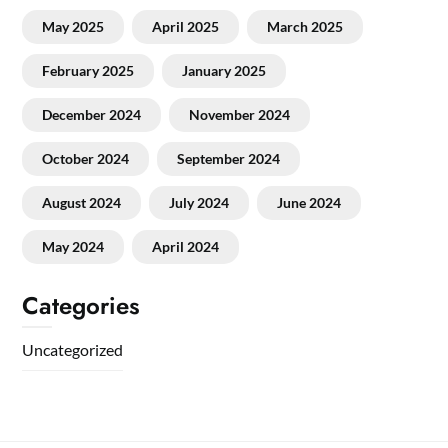
May 2025
April 2025
March 2025
February 2025
January 2025
December 2024
November 2024
October 2024
September 2024
August 2024
July 2024
June 2024
May 2024
April 2024
Categories
Uncategorized