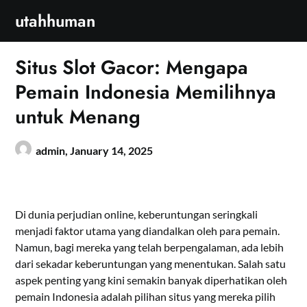
Skip
utahhuman
to
content
Situs Slot Gacor: Mengapa
Pemain Indonesia Memilihnya
untuk Menang
admin,
January 14, 2025
Di dunia perjudian online, keberuntungan seringkali
menjadi faktor utama yang diandalkan oleh para pemain.
Namun, bagi mereka yang telah berpengalaman, ada lebih
dari sekadar keberuntungan yang menentukan. Salah satu
aspek penting yang kini semakin banyak diperhatikan oleh
pemain Indonesia adalah pilihan situs yang mereka pilih