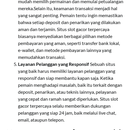
mudah memilih permainan dan memulai petualangan
mereka.Selain itu, keamanan transaksi menjadi hal
yang sangat penting. Pemain tentu ingin memastikan
bahwa setiap deposit dan penarikan yang dilakukan
aman dan terjamin. Situs slot gacor terpercaya
biasanya menyediakan berbagai pilihan metode
pembayaran yang aman, seperti transfer bank lokal,
e-wallet, dan metode pembayaran lainnya yang
memudahkan transaksi.
Layanan Pelanggan yang Responsif
Sebuah situs
yang baik harus memiliki layanan pelanggan yang
responsif dan siap membantu kapan saja. Ketika
pemain menghadapi masalah, baik itu terkait dengan
deposit, penarikan, atau teknis lainnya, pelayanan
yang cepat dan ramah sangat diperlukan. Situs slot
gacor terpercaya selalu memberikan dukungan
pelanggan yang siap 24 jam, baik melalui live chat,
email, ataupun telepon.