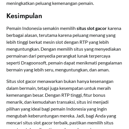
meningkatkan peluang kemenangan pemain.
Kesimpulan
Pemain Indonesia semakin memilih
situs slot gacor
karena
berbagai alasan, terutama karena peluang menang yang
lebih tinggi berkat mesin slot dengan RTP yang lebih
menguntungkan. Dengan memilih situs yang menyediakan
permainan dari penyedia perangkat lunak terpercaya
seperti Dragoonsoft, pemain dapat menikmati pengalaman
bermain yang lebih seru, menguntungkan, dan aman.
Situs slot gacor menawarkan bukan hanya kesenangan
dalam bermain, tetapi juga kesempatan untuk meraih
kemenangan besar. Dengan RTP tinggi, fitur bonus
menarik, dan kemudahan transaksi, situs ini menjadi
pilihan yang ideal bagi pemain Indonesia yang ingin
mengubah keberuntungan mereka. Jadi, bagi Anda yang
mencari situs slot gacor terbaik, pastikan memilih situs