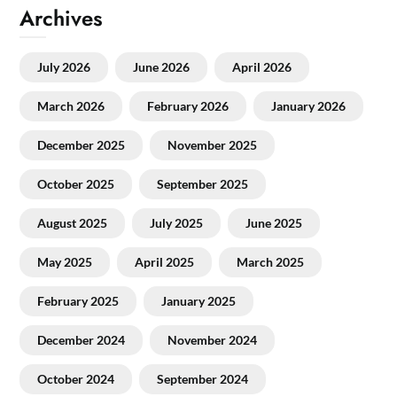
Archives
July 2026
June 2026
April 2026
March 2026
February 2026
January 2026
December 2025
November 2025
October 2025
September 2025
August 2025
July 2025
June 2025
May 2025
April 2025
March 2025
February 2025
January 2025
December 2024
November 2024
October 2024
September 2024