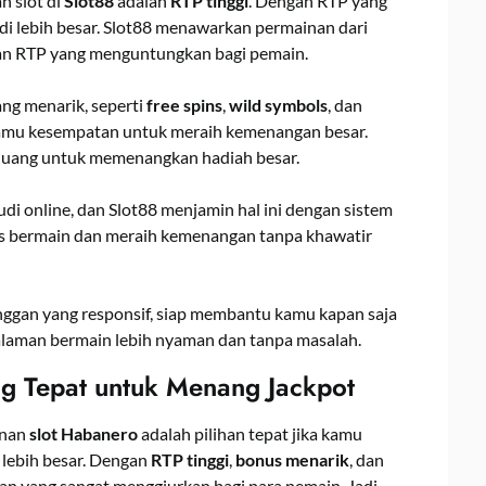
n slot di
Slot88
adalah
RTP tinggi
. Dengan RTP yang
adi lebih besar. Slot88 menawarkan permainan dari
an RTP yang menguntungkan bagi pemain.
ng menarik, seperti
free spins
,
wild symbols
, dan
amu kesempatan untuk meraih kemenangan besar.
eluang untuk memenangkan hadiah besar.
di online, dan Slot88 menjamin hal ini dengan sistem
us bermain dan meraih kemenangan tanpa khawatir
nggan yang responsif, siap membantu kamu kapan saja
alaman bermain lebih nyaman dan tanpa masalah.
ng Tepat untuk Menang Jackpot
inan
slot Habanero
adalah pilihan tepat jika kamu
lebih besar. Dengan
RTP tinggi
,
bonus menarik
, dan
n yang sangat menggiurkan bagi para pemain. Jadi,