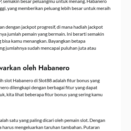
P, semakin besar peluangmu untuk menang. Habanero
ggi, yang memberikan peluang lebih besar untuk meraih
n dengan jackpot progresif, di mana hadiah jackpot
ya jumlah pemain yang bermain. Ini berarti semakin
ng bisa kamu menangkan. Bayangkan betapa
ang jumlahnya sudah mencapai puluhan juta atau
awarkan oleh Habanero
 slot Habanero di Slot88 adalah fitur bonus yang
ero dilengkapi dengan berbagai fitur yang dapat
, kita lihat beberapa fitur bonus yang sering kamu
salah satu yang paling dicari oleh pemain slot. Dengan
npa harus mengeluarkan taruhan tambahan. Putaran