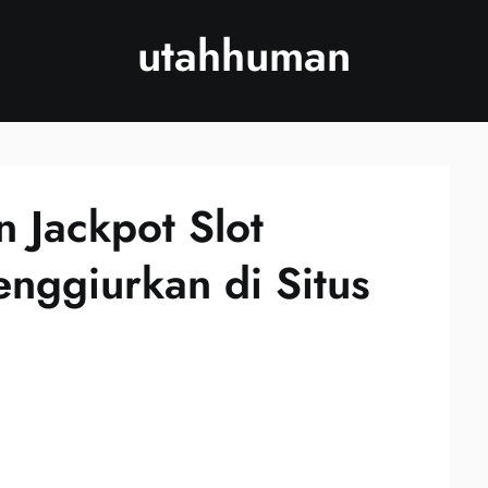
utahhuman
 Jackpot Slot
nggiurkan di Situs