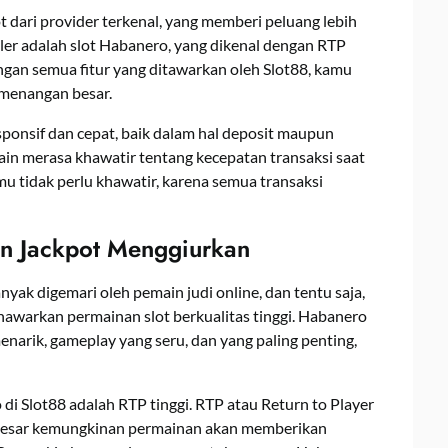
ot dari provider terkenal, yang memberi peluang lebih
ler adalah slot Habanero, yang dikenal dengan RTP
engan semua fitur yang ditawarkan oleh Slot88, kamu
emenangan besar.
esponsif dan cepat, baik dalam hal deposit maupun
ain merasa khawatir tentang kecepatan transaksi saat
amu tidak perlu khawatir, karena semua transaksi
an Jackpot Menggiurkan
nyak digemari oleh pemain judi online, dan tentu saja,
awarkan permainan slot berkualitas tinggi. Habanero
narik, gameplay yang seru, dan yang paling penting,
i Slot88 adalah RTP tinggi. RTP atau Return to Player
besar kemungkinan permainan akan memberikan