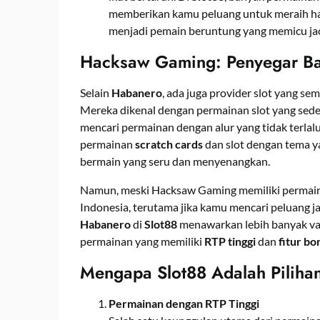
memberikan kamu peluang untuk meraih had
menjadi pemain beruntung yang memicu jac
Hacksaw Gaming: Penyegar Bar
Selain
Habanero
, ada juga provider slot yang se
Mereka dikenal dengan permainan slot yang sede
mencari permainan dengan alur yang tidak terlal
permainan
scratch cards
dan slot dengan tema y
bermain yang seru dan menyenangkan.
Namun, meski Hacksaw Gaming memiliki permain
Indonesia, terutama jika kamu mencari peluang ja
Habanero
di
Slot88
menawarkan lebih banyak var
permainan yang memiliki
RTP tinggi
dan
fitur bo
Mengapa Slot88 Adalah Piliha
Permainan dengan RTP Tinggi