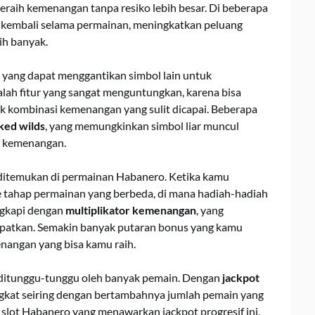
raih kemenangan tanpa resiko lebih besar. Di beberapa
u kembali selama permainan, meningkatkan peluang
h banyak.
l yang dapat menggantikan simbol lain untuk
ah fitur yang sangat menguntungkan, karena bisa
kombinasi kemenangan yang sulit dicapai. Beberapa
ked wilds
, yang memungkinkan simbol liar muncul
g kemenangan.
g ditemukan di permainan Habanero. Ketika kamu
e tahap permainan yang berbeda, di mana hadiah-hadiah
engkapi dengan
multiplikator kemenangan
, yang
patkan. Semakin banyak putaran bonus yang kamu
nangan yang bisa kamu raih.
 ditunggu-tunggu oleh banyak pemain. Dengan
jackpot
ingkat seiring dengan bertambahnya jumlah pemain yang
 slot Habanero yang menawarkan jackpot progresif ini,