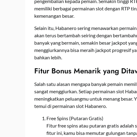
pengembalian kepada pemain. Semakin tinggi RT
memiliki berbagai permainan slot dengan RTP tin
kemenangan besar.
Selain itu, Habanero sering menawarkan permaina
akan terus bertambah seiring dengan bertambahn
banyak yang bermain, semakin besar jackpot ya
menggiurkannya bisa meraih jackpot progresif y
bahkan lebih.
Fitur Bonus Menarik yang Dit
Salah satu alasan mengapa banyak pemain memilih
sangat menggiurkan. Setiap permainan slot Haban
meningkatkan peluangmu untuk menang besar. Yuk
temui di permainan slot Habanero.
Free Spins (Putaran Gratis)
Fitur free spins atau putaran gratis adalah 
fitur ini, kamu bisa memutar gulungan ta