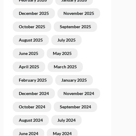
December 2025
November 2025
October 2025
September 2025
August 2025
July 2025
June 2025
May 2025
April 2025
March 2025
February 2025
January 2025
December 2024
November 2024
October 2024
September 2024
August 2024
July 2024
June 2024
May 2024