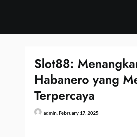
Skip
to
content
Slot88: Menangkan
Habanero yang Me
Terpercaya
admin,
February 17, 2025