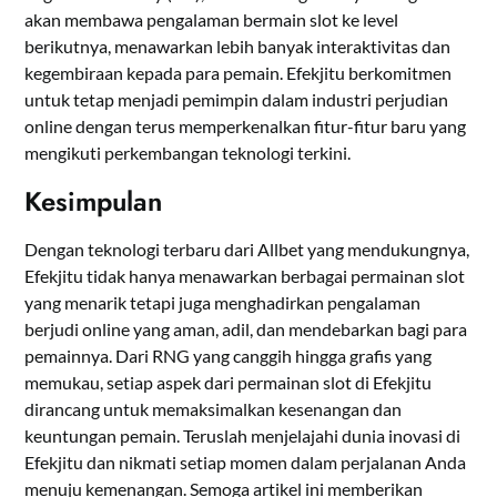
akan membawa pengalaman bermain slot ke level
berikutnya, menawarkan lebih banyak interaktivitas dan
kegembiraan kepada para pemain. Efekjitu berkomitmen
untuk tetap menjadi pemimpin dalam industri perjudian
online dengan terus memperkenalkan fitur-fitur baru yang
mengikuti perkembangan teknologi terkini.
Kesimpulan
Dengan teknologi terbaru dari Allbet yang mendukungnya,
Efekjitu tidak hanya menawarkan berbagai permainan slot
yang menarik tetapi juga menghadirkan pengalaman
berjudi online yang aman, adil, dan mendebarkan bagi para
pemainnya. Dari RNG yang canggih hingga grafis yang
memukau, setiap aspek dari permainan slot di Efekjitu
dirancang untuk memaksimalkan kesenangan dan
keuntungan pemain. Teruslah menjelajahi dunia inovasi di
Efekjitu dan nikmati setiap momen dalam perjalanan Anda
menuju kemenangan. Semoga artikel ini memberikan