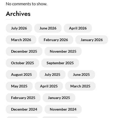
No comments to show.
Archives
July 2026
June 2026
April 2026
March 2026
February 2026
January 2026
December 2025
November 2025
October 2025
September 2025
August 2025
July 2025
June 2025
May 2025
April 2025
March 2025
February 2025
January 2025
December 2024
November 2024