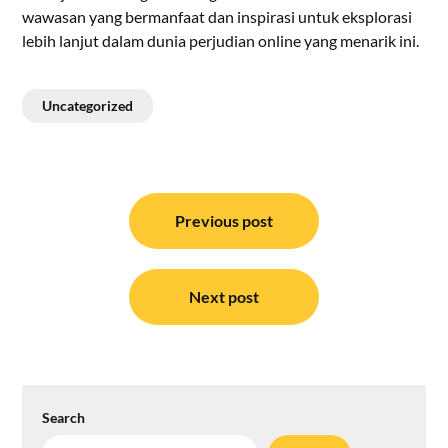
wawasan yang bermanfaat dan inspirasi untuk eksplorasi
lebih lanjut dalam dunia perjudian online yang menarik ini.
Uncategorized
Post
navigation
Previous post
Next post
Search