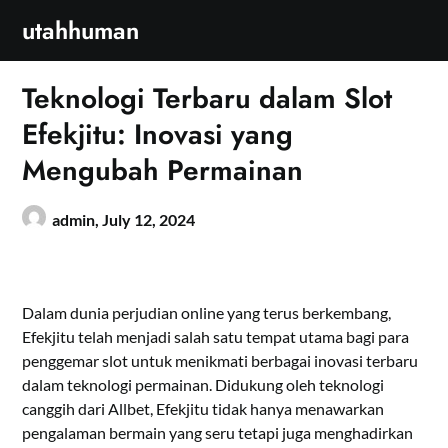
Skip
utahhuman
to
content
Teknologi Terbaru dalam Slot
Efekjitu: Inovasi yang
Mengubah Permainan
admin,
July 12, 2024
Dalam dunia perjudian online yang terus berkembang,
Efekjitu telah menjadi salah satu tempat utama bagi para
penggemar slot untuk menikmati berbagai inovasi terbaru
dalam teknologi permainan. Didukung oleh teknologi
canggih dari Allbet, Efekjitu tidak hanya menawarkan
pengalaman bermain yang seru tetapi juga menghadirkan