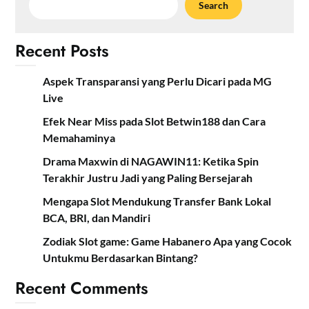
Search
Recent Posts
Aspek Transparansi yang Perlu Dicari pada MG
Live
Efek Near Miss pada Slot Betwin188 dan Cara
Memahaminya
Drama Maxwin di NAGAWIN11: Ketika Spin
Terakhir Justru Jadi yang Paling Bersejarah
Mengapa Slot Mendukung Transfer Bank Lokal
BCA, BRI, dan Mandiri
Zodiak Slot game: Game Habanero Apa yang Cocok
Untukmu Berdasarkan Bintang?
Recent Comments