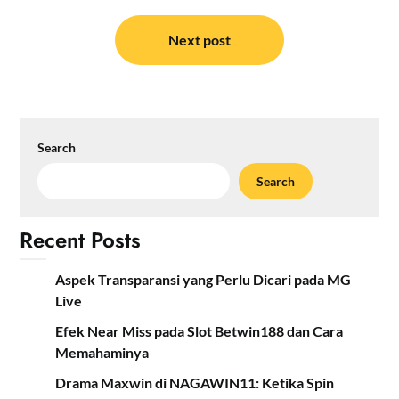
Next post
Search
Search
Recent Posts
Aspek Transparansi yang Perlu Dicari pada MG
Live
Efek Near Miss pada Slot Betwin188 dan Cara
Memahaminya
Drama Maxwin di NAGAWIN11: Ketika Spin