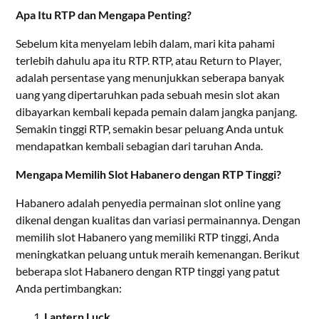
Apa Itu RTP dan Mengapa Penting?
Sebelum kita menyelam lebih dalam, mari kita pahami
terlebih dahulu apa itu RTP.
RTP, atau Return to Player,
adalah persentase yang menunjukkan seberapa banyak
uang yang dipertaruhkan pada sebuah mesin slot akan
dibayarkan kembali kepada pemain dalam jangka panjang.
Semakin tinggi RTP, semakin besar peluang Anda untuk
mendapatkan kembali sebagian dari taruhan Anda.
Mengapa Memilih Slot Habanero dengan RTP Tinggi?
Habanero adalah penyedia permainan slot online yang
dikenal dengan kualitas dan variasi permainannya.
Dengan
memilih slot Habanero yang memiliki RTP tinggi, Anda
meningkatkan peluang untuk meraih kemenangan.
Berikut
beberapa slot Habanero dengan RTP tinggi yang patut
Anda pertimbangkan:
Lantern Luck