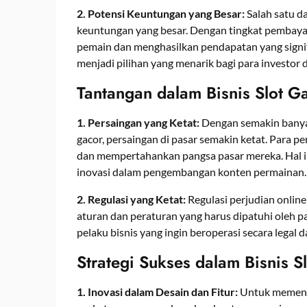
2. Potensi Keuntungan yang Besar:
Salah satu da
keuntungan yang besar. Dengan tingkat pembayar
pemain dan menghasilkan pendapatan yang signifi
menjadi pilihan yang menarik bagi para investor d
Tantangan dalam Bisnis Slot G
1. Persaingan yang Ketat:
Dengan semakin banyak
gacor, persaingan di pasar semakin ketat. Para 
dan mempertahankan pangsa pasar mereka. Hal i
inovasi dalam pengembangan konten permainan.
2. Regulasi yang Ketat:
Regulasi perjudian online
aturan dan peraturan yang harus dipatuhi oleh pa
pelaku bisnis yang ingin beroperasi secara lega
Strategi Sukses dalam Bisnis S
1. Inovasi dalam Desain dan Fitur:
Untuk memenan