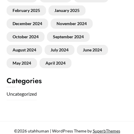
February 2025
January 2025
December 2024
November 2024
October 2024
September 2024
August 2024
July 2024
June 2024
May 2024
April 2024
Categories
Uncategorized
©2026 utahhuman
| WordPress Theme by
SuperbThemes