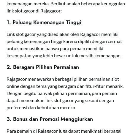
kemenangan mereka. Berikut adalah beberapa keunggulan
link slot gacor di Rajagacor:
1.
Peluang Kemenangan Tinggi
Link slot gacor yang disediakan oleh Rajagacor memiliki
peluang kemenangan tinggi karena dipilih dengan cermat
untuk memastikan bahwa para pemain memiliki
kesempatan yang lebih besar untuk meraih kemenangan.
2.
Beragam Pilihan Permainan
Rajagacor menawarkan berbagai pilihan permainan slot
online dengan tema yang beragam dan fitur-fitur menarik.
Dengan begitu banyak pilihan permainan, para pemain
dapat menemukan link slot gacor yang sesuai dengan
preferensi dan kebutuhan mereka.
3.
Bonus dan Promosi Menggiurkan
Para pemain di Rajagacor juga dapat menikmati berbagai