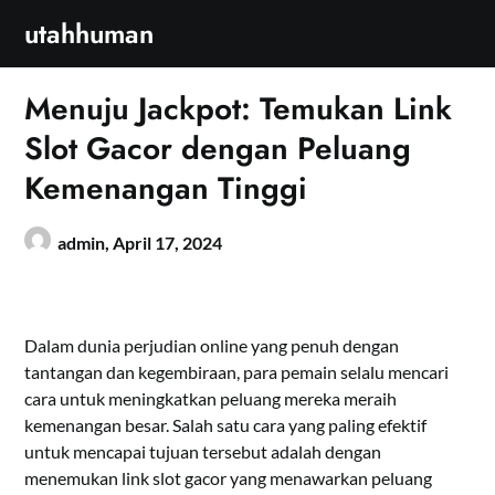
Skip
utahhuman
to
content
Menuju Jackpot: Temukan Link
Slot Gacor dengan Peluang
Kemenangan Tinggi
admin,
April 17, 2024
Dalam dunia perjudian online yang penuh dengan
tantangan dan kegembiraan, para pemain selalu mencari
cara untuk meningkatkan peluang mereka meraih
kemenangan besar. Salah satu cara yang paling efektif
untuk mencapai tujuan tersebut adalah dengan
menemukan link slot gacor yang menawarkan peluang