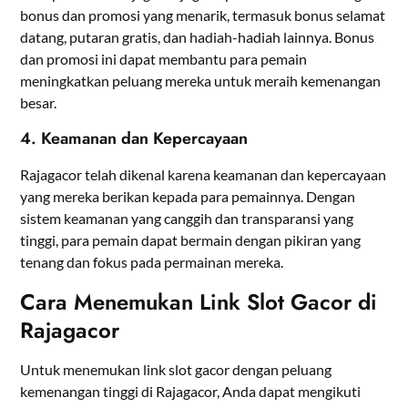
bonus dan promosi yang menarik, termasuk bonus selamat
datang, putaran gratis, dan hadiah-hadiah lainnya. Bonus
dan promosi ini dapat membantu para pemain
meningkatkan peluang mereka untuk meraih kemenangan
besar.
4.
Keamanan dan Kepercayaan
Rajagacor telah dikenal karena keamanan dan kepercayaan
yang mereka berikan kepada para pemainnya. Dengan
sistem keamanan yang canggih dan transparansi yang
tinggi, para pemain dapat bermain dengan pikiran yang
tenang dan fokus pada permainan mereka.
Cara Menemukan Link Slot Gacor di
Rajagacor
Untuk menemukan link slot gacor dengan peluang
kemenangan tinggi di Rajagacor, Anda dapat mengikuti