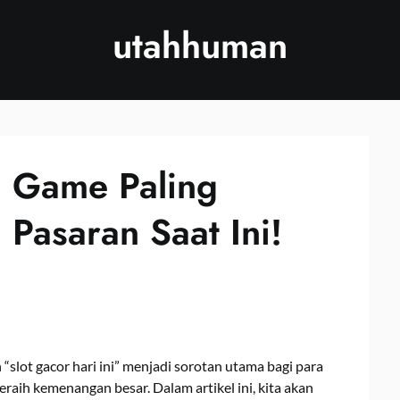
utahhuman
i: Game Paling
Pasaran Saat Ini!
 “slot gacor hari ini” menjadi sorotan utama bagi para
aih kemenangan besar. Dalam artikel ini, kita akan