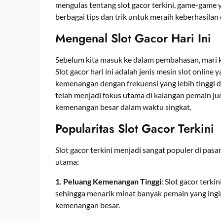
mengulas tentang slot gacor terkini, game-game y
berbagai tips dan trik untuk meraih keberhasilan
Mengenal Slot Gacor Hari Ini
Sebelum kita masuk ke dalam pembahasan, mari k
Slot gacor hari ini adalah jenis mesin slot onlin
kemenangan dengan frekuensi yang lebih tinggi d
telah menjadi fokus utama di kalangan pemain jud
kemenangan besar dalam waktu singkat.
Popularitas Slot Gacor Terkini
Slot gacor terkini menjadi sangat populer di pas
utama:
1. Peluang Kemenangan Tinggi
: Slot gacor terk
sehingga menarik minat banyak pemain yang ing
kemenangan besar.