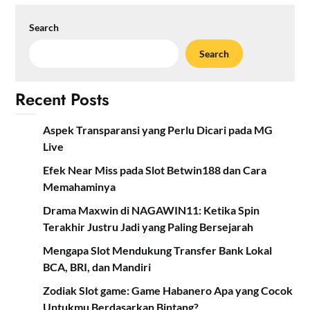
Search
Search
Recent Posts
Aspek Transparansi yang Perlu Dicari pada MG
Live
Efek Near Miss pada Slot Betwin188 dan Cara
Memahaminya
Drama Maxwin di NAGAWIN11: Ketika Spin
Terakhir Justru Jadi yang Paling Bersejarah
Mengapa Slot Mendukung Transfer Bank Lokal
BCA, BRI, dan Mandiri
Zodiak Slot game: Game Habanero Apa yang Cocok
Untukmu Berdasarkan Bintang?