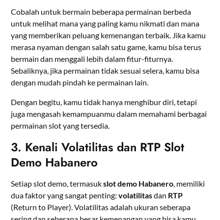
Cobalah untuk bermain beberapa permainan berbeda
untuk melihat mana yang paling kamu nikmati dan mana
yang memberikan peluang kemenangan terbaik. Jika kamu
merasa nyaman dengan salah satu game, kamu bisa terus
bermain dan menggali lebih dalam fitur-fiturnya.
Sebaliknya, jika permainan tidak sesuai selera, kamu bisa
dengan mudah pindah ke permainan lain.
Dengan begitu, kamu tidak hanya menghibur diri, tetapi
juga mengasah kemampuanmu dalam memahami berbagai
permainan slot yang tersedia.
3.
Kenali Volatilitas dan RTP Slot
Demo Habanero
Setiap slot demo, termasuk
slot demo Habanero
, memiliki
dua faktor yang sangat penting:
volatilitas
dan
RTP
(Return to Player). Volatilitas adalah ukuran seberapa
sering dan seberapa besar kemenangan yang bisa kamu