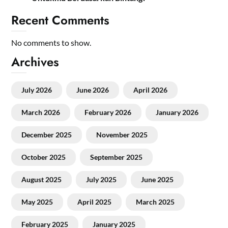
Recent Comments
No comments to show.
Archives
July 2026
June 2026
April 2026
March 2026
February 2026
January 2026
December 2025
November 2025
October 2025
September 2025
August 2025
July 2025
June 2025
May 2025
April 2025
March 2025
February 2025
January 2025