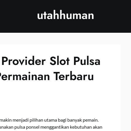
utahhuman
rovider Slot Pulsa
Permainan Terbaru
semakin menjadi pilihan utama bagi banyak pemain.
nakan pulsa ponsel menggantikan kebutuhan akan