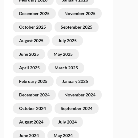
December 2025
November 2025
October 2025
September 2025
August 2025
July 2025
June 2025
May 2025
April 2025
March 2025
February 2025
January 2025
December 2024
November 2024
October 2024
September 2024
August 2024
July 2024
June 2024
May 2024