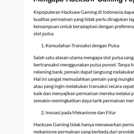
Kepopuleran Hacksaw Gaming di Indonesia dapat 
kualitas permainan yang tidak perlu diragukan la
kemampuan untuk beradaptasi dengan preferensi 
slot pulsa.
Kemudahan Transaksi dengan Pulsa
Salah satu alasan utama mengapa slot pulsa san
bertransaksi menggunakan pulsa ponsel. Tanpa h
rekening bank, pemain dapat langsung melakuka
Hal ini sangat memudahkan pemain yang mungkin
atau yang ingin melakukan transaksi secara cep
baik dan menyajikan permainan mereka melalui p
semakin meningkatkan daya tarik permainan mere
Inovasi pada Mekanisme dan Fitur
Hacksaw Gaming tidak hanya menawarkan permain
mekanisme permainan yang berbeda dari provide