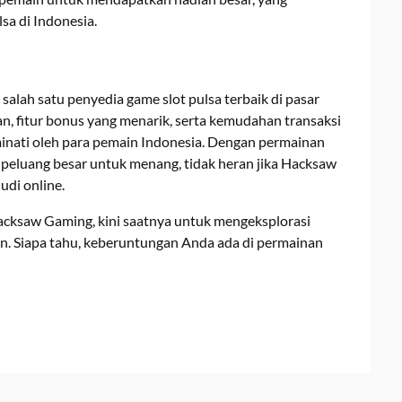
sa di Indonesia.
alah satu penyedia game slot pulsa terbaik di pasar
n, fitur bonus yang menarik, serta kemudahan transaksi
nati oleh para pemain Indonesia. Dengan permainan
 peluang besar untuk menang, tidak heran jika Hacksaw
udi online.
acksaw Gaming, kini saatnya untuk mengeksplorasi
n. Siapa tahu, keberuntungan Anda ada di permainan