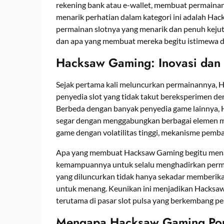
rekening bank atau e-wallet, membuat permainan i
menarik perhatian dalam kategori ini adalah Hac
permainan slotnya yang menarik dan penuh kejut
dan apa yang membuat mereka begitu istimewa di 
Hacksaw Gaming: Inovasi dan 
Sejak pertama kali meluncurkan permainannya, H
penyedia slot yang tidak takut bereksperimen den
Berbeda dengan banyak penyedia game lainnya,
segar dengan menggabungkan berbagai elemen 
game dengan volatilitas tinggi, mekanisme pemba
Apa yang membuat Hacksaw Gaming begitu mena
kemampuannya untuk selalu menghadirkan permain
yang diluncurkan tidak hanya sekadar memberika
untuk menang. Keunikan ini menjadikan Hacksaw G
terutama di pasar slot pulsa yang berkembang pe
Mengapa Hacksaw Gaming Popu