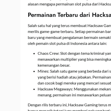
alasan mengapa permainan slot pulsa dari Hacks
Permainan Terbaru dari Hack
Salah satu hal yang terus membuat Hacksaw Ga
merilis game-game terbaru. Setiap permainan b
baru yang membuat pengalaman bermain semakin 
oleh pemain slot pulsa di Indonesia antara lain:
Chaos Crew: Slot dengan tema kriminal yang 
menawarkan multiplier yang bisa meningka
kemenangan besar.
Mines: Salah satu game yang berbeda dari 
yang berisi hadiah atau jebakan. Permain
dan cocok bagi mereka yang mencari sesuat
Hacksaw Megaways: Menggunakan mekanis
menang, permainan ini menawarkan peluang
Dengan rilis terbaru ini, Hacksaw Gaming terus 
hanya menarik tetapi juga memberi peluang bagi