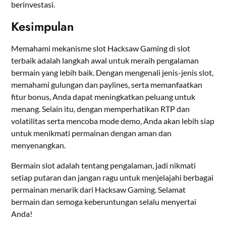
berinvestasi.
Kesimpulan
Memahami mekanisme slot Hacksaw Gaming di slot
terbaik adalah langkah awal untuk meraih pengalaman
bermain yang lebih baik. Dengan mengenali jenis-jenis slot,
memahami gulungan dan paylines, serta memanfaatkan
fitur bonus, Anda dapat meningkatkan peluang untuk
menang. Selain itu, dengan memperhatikan RTP dan
volatilitas serta mencoba mode demo, Anda akan lebih siap
untuk menikmati permainan dengan aman dan
menyenangkan.
Bermain slot adalah tentang pengalaman, jadi nikmati
setiap putaran dan jangan ragu untuk menjelajahi berbagai
permainan menarik dari Hacksaw Gaming. Selamat
bermain dan semoga keberuntungan selalu menyertai
Anda!