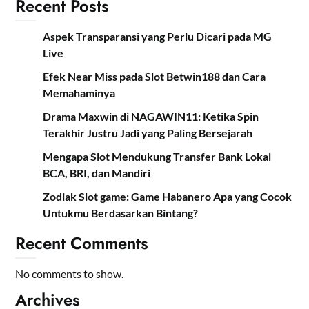
Recent Posts
Aspek Transparansi yang Perlu Dicari pada MG
Live
Efek Near Miss pada Slot Betwin188 dan Cara
Memahaminya
Drama Maxwin di NAGAWIN11: Ketika Spin
Terakhir Justru Jadi yang Paling Bersejarah
Mengapa Slot Mendukung Transfer Bank Lokal
BCA, BRI, dan Mandiri
Zodiak Slot game: Game Habanero Apa yang Cocok
Untukmu Berdasarkan Bintang?
Recent Comments
No comments to show.
Archives