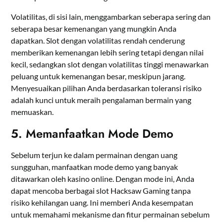
Volatilitas, di sisi lain, menggambarkan seberapa sering dan
seberapa besar kemenangan yang mungkin Anda
dapatkan. Slot dengan volatilitas rendah cenderung
memberikan kemenangan lebih sering tetapi dengan nilai
kecil, sedangkan slot dengan volatilitas tinggi menawarkan
peluang untuk kemenangan besar, meskipun jarang.
Menyesuaikan pilihan Anda berdasarkan toleransi risiko
adalah kunci untuk meraih pengalaman bermain yang
memuaskan.
5. Memanfaatkan Mode Demo
Sebelum terjun ke dalam permainan dengan uang
sungguhan, manfaatkan mode demo yang banyak
ditawarkan oleh kasino online. Dengan mode ini, Anda
dapat mencoba berbagai slot Hacksaw Gaming tanpa
risiko kehilangan uang. Ini memberi Anda kesempatan
untuk memahami mekanisme dan fitur permainan sebelum