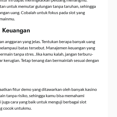
tan untuk memutar gulungan tanpa taruhan, sehingga
angan uang. Cobalah untuk fokus pada slot yang
rmainmu.
n Keuangan
n anggaran yang jelas. Tentukan berapa banyak uang
 melampaui batas tersebut. Manajemen keuangan yang
rmain tanpa stres. Jika kamu kalah, jangan terburu-
 kerugian. Tetap tenang dan bermainlah sesuai dengan
atkan fitur demo yang ditawarkan oleh banyak kasino
ain tanpa risiko, sehingga kamu bisa memahami
i juga cara yang baik untuk menguji berbagai slot
g cocok untukmu.