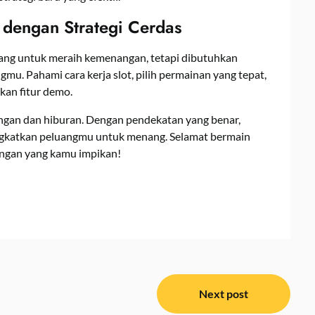
dengan Strategi Cerdas
ang untuk meraih kemenangan, tetapi dibutuhkan
mu. Pahami cara kerja slot, pilih permainan yang tepat,
kan fitur demo.
ngan dan hiburan. Dengan pendekatan yang benar,
ngkatkan peluangmu untuk menang. Selamat bermain
ngan yang kamu impikan!
Next post