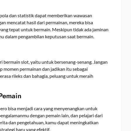
i pola dan statistik dapat memberikan wawasan
n mencatat hasil dari permainan, mereka bisa
ng tepat untuk bermain. Meskipun tidak ada jaminan
u dalam pengambilan keputusan saat bermain.
ri bermain slot, yaitu untuk bersenang-senang. Jangan
ap momen permainan dan jadikan itu sebagai
asa rileks dan bahagia, peluang untuk meraih
Pemain
ero bisa menjadi cara yang menyenangkan untuk
pengalamanmu dengan pemain lain, dan pelajari dari
cerita dan pengetahuan, kamu dapat meningkatkan
ategi baru yang efektif.