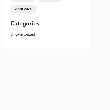
April 2024
Categories
Uncategorized