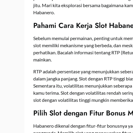
jitu. Mari kita eksplorasi bersama bagaimana k
Habanero.
Pahami Cara Kerja Slot Haban
Sebelum memulai permainan, penting untuk mema
slot memiliki mekanisme yang berbeda, dan mesk
perhatikan. Bacalah informasi tentang RTP (Return
mainkan.
RTP adalah persentase yang menunjukkan seber
dalam jangka panjang. Slot dengan RTP tinggi b
Sementara itu, volatilitas menunjukkan seberap
kamu terima. Slot dengan volatilitas rendah ser
slot dengan volatilitas tinggi mungkin memberika
Pilih Slot dengan Fitur Bonus 
Habanero dikenal dengan fitur-fitur bonusnya yan
pengganda. Memilih slot yang menawarkan fitur-