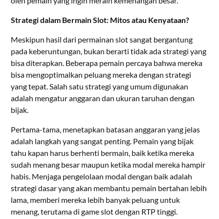
oleh pemain yang ingin meraih kemenangan besar.
Strategi dalam Bermain Slot: Mitos atau Kenyataan?
Meskipun hasil dari permainan slot sangat bergantung
pada keberuntungan, bukan berarti tidak ada strategi yang
bisa diterapkan. Beberapa pemain percaya bahwa mereka
bisa mengoptimalkan peluang mereka dengan strategi
yang tepat. Salah satu strategi yang umum digunakan
adalah mengatur anggaran dan ukuran taruhan dengan
bijak.
Pertama-tama, menetapkan batasan anggaran yang jelas
adalah langkah yang sangat penting. Pemain yang bijak
tahu kapan harus berhenti bermain, baik ketika mereka
sudah menang besar maupun ketika modal mereka hampir
habis. Menjaga pengelolaan modal dengan baik adalah
strategi dasar yang akan membantu pemain bertahan lebih
lama, memberi mereka lebih banyak peluang untuk
menang, terutama di game slot dengan RTP tinggi.