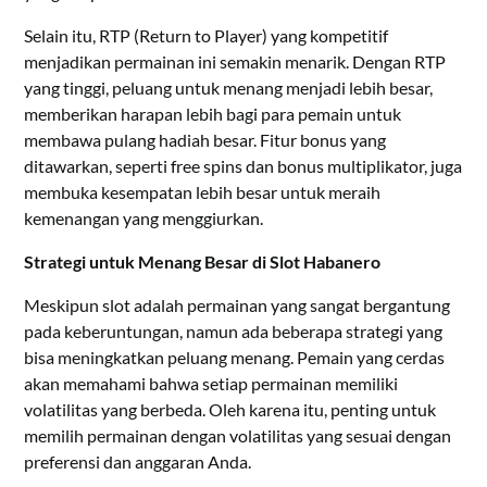
Selain itu, RTP (Return to Player) yang kompetitif
menjadikan permainan ini semakin menarik. Dengan RTP
yang tinggi, peluang untuk menang menjadi lebih besar,
memberikan harapan lebih bagi para pemain untuk
membawa pulang hadiah besar. Fitur bonus yang
ditawarkan, seperti free spins dan bonus multiplikator, juga
membuka kesempatan lebih besar untuk meraih
kemenangan yang menggiurkan.
Strategi untuk Menang Besar di Slot Habanero
Meskipun slot adalah permainan yang sangat bergantung
pada keberuntungan, namun ada beberapa strategi yang
bisa meningkatkan peluang menang. Pemain yang cerdas
akan memahami bahwa setiap permainan memiliki
volatilitas yang berbeda. Oleh karena itu, penting untuk
memilih permainan dengan volatilitas yang sesuai dengan
preferensi dan anggaran Anda.