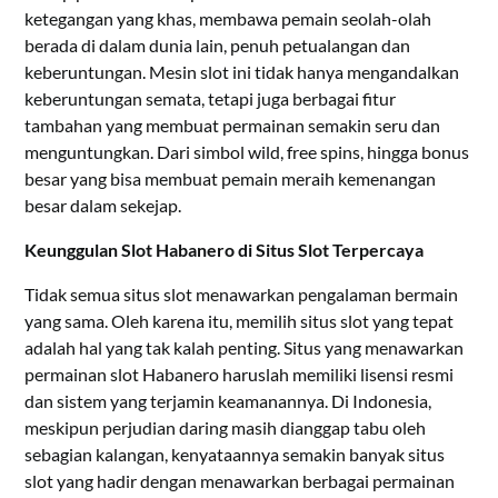
ketegangan yang khas, membawa pemain seolah-olah
berada di dalam dunia lain, penuh petualangan dan
keberuntungan. Mesin slot ini tidak hanya mengandalkan
keberuntungan semata, tetapi juga berbagai fitur
tambahan yang membuat permainan semakin seru dan
menguntungkan. Dari simbol wild, free spins, hingga bonus
besar yang bisa membuat pemain meraih kemenangan
besar dalam sekejap.
Keunggulan Slot Habanero di Situs Slot Terpercaya
Tidak semua situs slot menawarkan pengalaman bermain
yang sama. Oleh karena itu, memilih situs slot yang tepat
adalah hal yang tak kalah penting. Situs yang menawarkan
permainan slot Habanero haruslah memiliki lisensi resmi
dan sistem yang terjamin keamanannya. Di Indonesia,
meskipun perjudian daring masih dianggap tabu oleh
sebagian kalangan, kenyataannya semakin banyak situs
slot yang hadir dengan menawarkan berbagai permainan