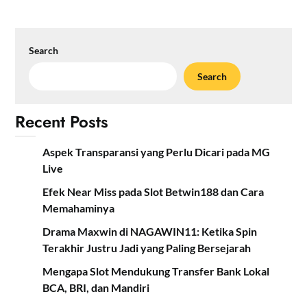
Search
Search
Recent Posts
Aspek Transparansi yang Perlu Dicari pada MG
Live
Efek Near Miss pada Slot Betwin188 dan Cara
Memahaminya
Drama Maxwin di NAGAWIN11: Ketika Spin
Terakhir Justru Jadi yang Paling Bersejarah
Mengapa Slot Mendukung Transfer Bank Lokal
BCA, BRI, dan Mandiri